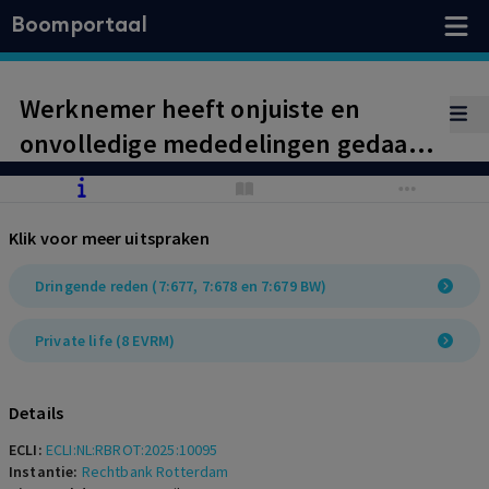
Boomportaal
Werknemer heeft onjuiste en
onvolledige mededelingen gedaan
over beperkingen en
arbeidsmogelijkheden tijdens
Klik voor meer uitspraken
ziekte. Ontslag op staande voet
naar aanleiding van bevindingen
Dringende reden (7:677, 7:678 en 7:679 BW)
bedrijfsrecherche rechtsgeldig
Private life (8 EVRM)
gegeven. Geen recht op
transitievergoeding.
Details
ECLI:
ECLI:NL:RBROT:2025:10095
Instantie:
Rechtbank Rotterdam