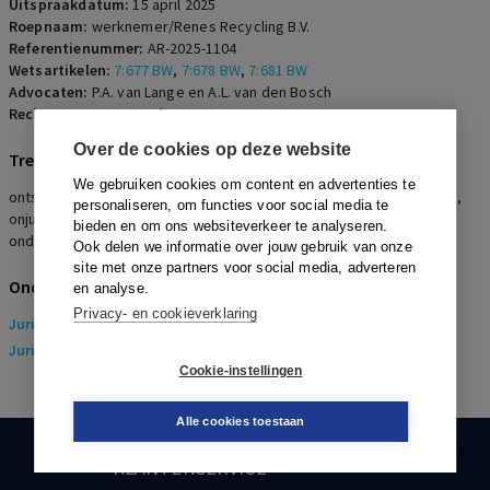
Uitspraakdatum:
15 april 2025
Roepnaam:
werknemer/Renes Recycling B.V.
Referentienummer:
AR-2025-1104
Wetsartikelen:
7:677 BW
,
7:678 BW
,
7:681 BW
Advocaten:
P.A. van Lange en A.L. van den Bosch
Rechters:
I.K. Rapmund
Over de cookies op deze website
Trefwoorden
We gebruiken cookies om content en advertenties te
ontslag op staande voet, dringende reden, arbeidsongeschiktheid,
personaliseren, om functies voor social media te
onjuiste inlichting, bedrijfsarts, bedrijfsrecherche,
bieden en om ons websiteverkeer te analyseren.
onderzoeksbureau, recht op privacy
Ook delen we informatie over jouw gebruik van onze
site met onze partners voor social media, adverteren
Onderwerpen
en analyse.
Privacy- en cookieverklaring
Juridisch
> Arbeidsrecht
Juridisch
> Sociaal Zekerheidsrecht
Cookie-instellingen
Alle cookies toestaan
KLANTENSERVICE