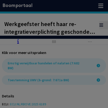
Boomportaal
Werkgeefster heeft haar re-
integratieverplichting geschonden
door werknemer met slapend
dienstverband gedurende een
Klik voor meer uitspraken
periode van drie jaar niet op te
roepen bij de bedrijfsarts nadat
Ernstig verwijtbaar handelen of nalaten (7:682
BW)
werknemer had aangegeven weer
te willen re-integreren.
Toestemming UWV (b-grond: 7:671a BW)
Details
ECLI:
ECLI:NL:RBOVE:2025:6189