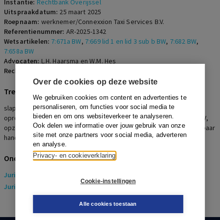
Instantie:
Rechtbank Overijssel
Uitspraakdatum:
25 maart 2025
Roepnaam:
werknemer/Connexxion Taxi Services B.V.
Referentienummer:
AR-2025-1342
Wetsartikelen:
7:671a BW
,
7:669 lid 1 en lid 3 sub b BW
,
7:682 BW
,
7:658a BW
Advocaten:
L.H. Haarsma en W.M. Hes
Rechters:
G.W.G. Wijnands
Over de cookies op deze website
Trefwoorden
We gebruiken cookies om content en advertenties te
personaliseren, om functies voor social media te
slapend dienstverband, nieuwe belastbaarheid, re-integreren,
bieden en om ons websiteverkeer te analyseren.
oproep bedrijfsarts, langdurige ziekte, b-grond, toestemming UWV,
Ook delen we informatie over jouw gebruik van onze
opzegging, schending re-integratieverplichtingen, ernstig verwijtbaar
site met onze partners voor social media, adverteren
handelen en/of nalaten, billijke vergoeding
en analyse.
Privacy- en cookieverklaring
Onderwerpen
Juridisch
> Arbeidsrecht
Cookie-instellingen
Juridisch
> Sociaal Zekerheidsrecht
Alle cookies toestaan