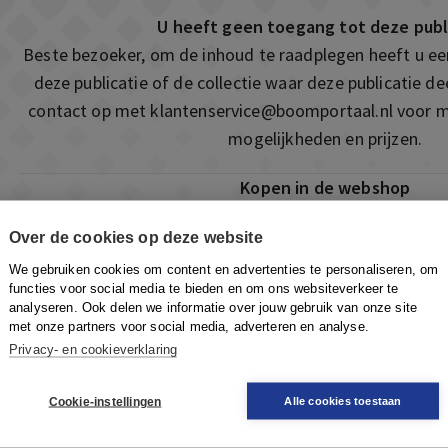
U heeft geen toegang tot deze publ
Beste bezoeker, om de inhoud te raadplegen heeft u e
deze publicatie of de collectie waar deze publicatie 
contact op met
klantenservice@boomportaal.nl
voor m
mogelijkheden en prijzen.
Kopen in de webshop
Deze publicatie is ook te vinden in onze webshop. Som
Over de cookies op deze website
ook de mogelijkheid om direct toegang te kopen to
We gebruiken cookies om content en advertenties te personaliseren, om
Naar de webshop
functies voor social media te bieden en om ons websiteverkeer te
analyseren. Ook delen we informatie over jouw gebruik van onze site
met onze partners voor social media, adverteren en analyse.
Privacy- en cookieverklaring
Cookie-instellingen
Alle cookies toestaan