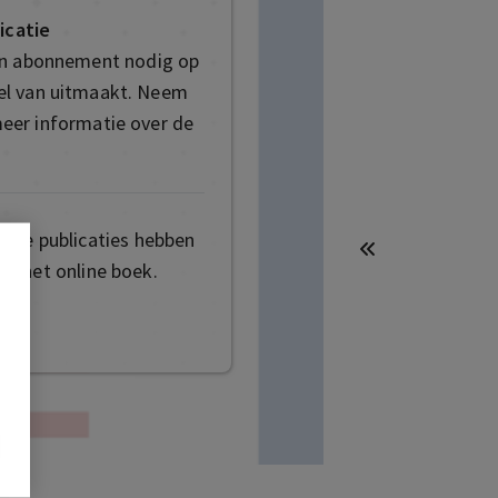
icatie
en abonnement nodig op
deel van uitmaakt. Neem
eer informatie over de
mige publicaties hebben
t het online boek.