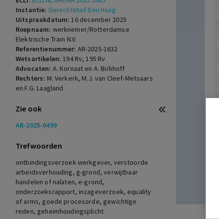
ECLI:
ECLI:NL:GHDHA:2025:2685
Instantie:
Gerechtshof Den Haag
Uitspraakdatum:
16 december 2025
Roepnaam:
werknemer/Rotterdamse
Elektrische Tram N.V.
Referentienummer:
AR-2025-1632
Wetsartikelen:
194 Rv
,
195 Rv
Advocaten:
A. Kornaat en A. Birkhoff
Rechters:
M. Verkerk, M.J. van Cleef-Metsaars
en F.G. Laagland
Zie ook
AR-2025-0499
Trefwoorden
ontbindingsverzoek werkgever, verstoorde
arbeidsverhouding, g-grond, verwijtbaar
handelen of nalaten, e-grond,
onderzoeksrapport, inzageverzoek, equality
of arms, goede procesorde, gewichtige
reden, geheimhoudingsplicht