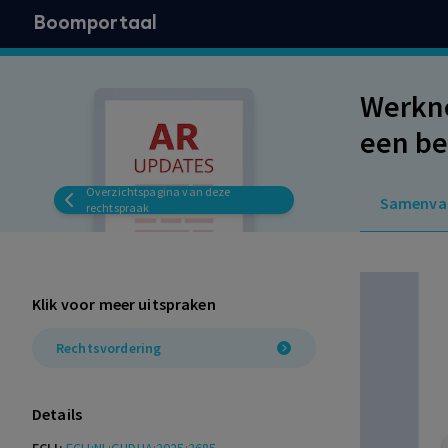
Boomportaal
Werkne
een be
haar o
Overzichtspagina van deze
Samenva
rechtspraak
Klik voor meer uitspraken
Rechtsvordering
Details