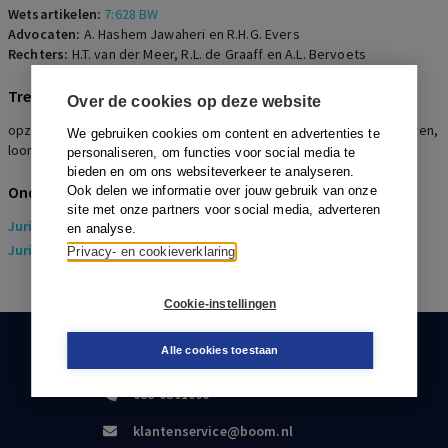
Wetsartikelen:
7:628 BW
Advocaten:
A. Hashem Jawaheri en R.H.G. Evers
Rechters:
H.T. van der Meer, R.L. de Graaff en A.L. Bervoets
Trefwoorden
Over de cookies op deze website
opzegging, duidelijk en ondubbelzinnig, gerechtvaardigd vertrouwen,
We gebruiken cookies om content en advertenties te
loonvordering
personaliseren, om functies voor social media te
bieden en om ons websiteverkeer te analyseren.
Onderwerpen
Ook delen we informatie over jouw gebruik van onze
site met onze partners voor social media, adverteren
Juridisch
> Arbeidsrecht
en analyse.
Juridisch
> Sociaal Zekerheidsrecht
Privacy- en cookieverklaring
Cookie-instellingen
Alle cookies toestaan
KLANTENSERVICE
088-0301000
klantenservice@boom.nl