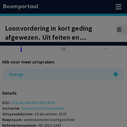
Boomportaal
Loonvordering in kort geding
afgewezen. Uit feiten en
omstandigheden heeft werkgever
mogen opmaken dat werkneemster
Klik voor meer uitspraken
uit onvrede over duur
contractverlenging en hoogte
Overige
loonsverhoging haar
arbeidsovereenkomst heeft
Details
opgezegd.
ECLI:
ECLI:NL:GHAMS:2025:3539
Instantie:
Gerechtshof Amsterdam
Uitspraakdatum:
16 december 2025
Roepnaam:
werkneemster/werkgeefster
Referentienummer:
AR-2025-1647