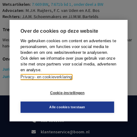
Wetsartikelen:
7:669 BW
,
7:671b lid 1, onderdeel a BW
Advocaten:
M.J.H. Ruijters, F.C. van Uden en A.E. Bos
Rechters:
J.A.M. Schoenmakers en J.I.M.W. Bartelds
Trefwoorden
Over de cookies op deze website
Weigering ontslagvergunning, Billijke vergoeding, Ernstig verwijtbaar
We gebruiken cookies om content en advertenties te
handelen
personaliseren, om functies voor social media te
bieden en om ons websiteverkeer te analyseren.
Onderwerpen
Ook delen we informatie over jouw gebruik van onze
site met onze partners voor social media, adverteren
Juridisch
> Arbeidsrecht
en analyse.
Juridisch
> Sociaal Zekerheidsrecht
Privacy- en cookieverklaring
Cookie-instellingen
Alle cookies toestaan
KLANTENSERVICE
088-0301000
klantenservice@boom.nl