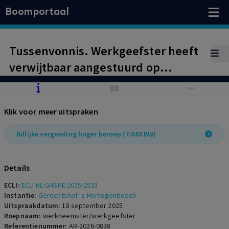
Boomportaal
Tussenvonnis. Werkgeefster heeft
verwijtbaar aangestuurd op
beëindiging van het dienstverband
en is een billijke vergoeding
Klik voor meer uitspraken
verschuldigd. Werkgeefster krijgt
de gelegenheid nadere stukken
Billijke vergoeding hoger beroep (7:683 BW)
over sinds uitdiensttreding
verworven inkomsten te
Details
verstrekken.
ECLI:
ECLI:NL:GHSHE:2025:2523
Instantie:
Gerechtshof 's-Hertogenbosch
Uitspraakdatum:
18 september 2025
Roepnaam:
werkneemster/werkgeefster
Referentienummer:
AR-2026-0838