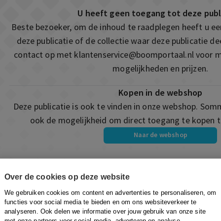
U heeft geen toegang tot deze publ
Beste bezoeker, om de inhoud te raadplegen heeft u e
deze publicatie of de collectie waar deze publicatie 
contact op met
klantenservice@boomportaal.nl
voor m
mogelijkheden en prijzen.
Kopen in de webshop
Deze publicatie is ook te vinden in onze webshop. Som
ook de mogelijkheid om direct toegang te kopen to
Naar de webshop
Over de cookies op deze website
We gebruiken cookies om content en advertenties te personaliseren, om
functies voor social media te bieden en om ons websiteverkeer te
analyseren. Ook delen we informatie over jouw gebruik van onze site
met onze partners voor social media, adverteren en analyse.