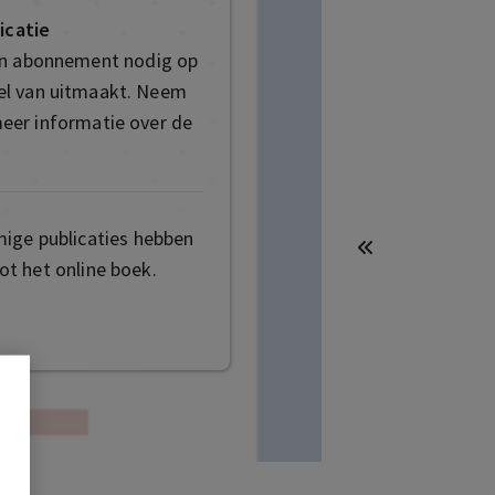
icatie
en abonnement nodig op
deel van uitmaakt. Neem
eer informatie over de
mige publicaties hebben
t het online boek.