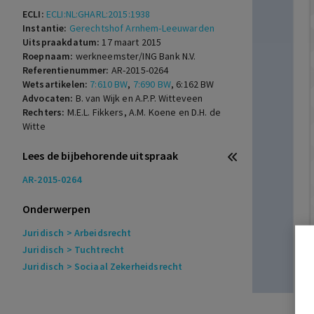
ECLI:
ECLI:NL:GHARL:2015:1938
Instantie:
Gerechtshof Arnhem-Leeuwarden
Uitspraakdatum:
17 maart 2015
Roepnaam:
werkneemster/ING Bank N.V.
Referentienummer:
AR-2015-0264
Wetsartikelen:
7:610 BW
,
7:690 BW
,
6:162 BW
Advocaten:
B. van Wijk en A.P.P. Witteveen
Rechters:
M.E.L. Fikkers, A.M. Koene en D.H. de
Witte
Lees de bijbehorende uitspraak
AR-2015-0264
Onderwerpen
Juridisch
> Arbeidsrecht
Juridisch
> Tuchtrecht
Juridisch
> Sociaal Zekerheidsrecht