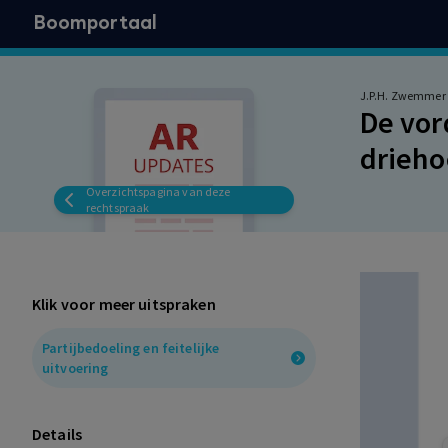
Boomportaal
J.P.H. Zwemmer
De vor
drieh
Overzichtspagina van deze
rechtspraak
Klik voor meer uitspraken
Partijbedoeling en feitelijke
uitvoering
Details