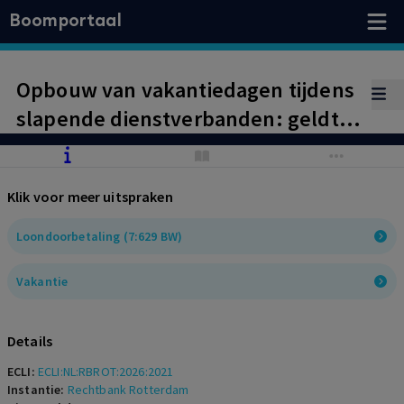
Boomportaal
Opbouw van vakantiedagen tijdens
slapende dienstverbanden: geldt
de jurisprudentie van het Hof van
Justitie ook voor Nederland?
Klik voor meer uitspraken
Loondoorbetaling (7:629 BW)
Vakantie
Details
ECLI:
ECLI:NL:RBROT:2026:2021
Instantie:
Rechtbank Rotterdam