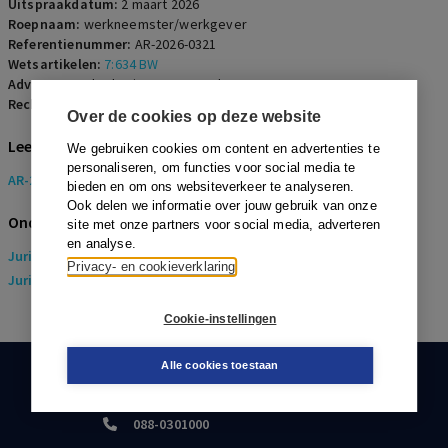
Uitspraakdatum:
2 maart 2026
Roepnaam:
werkneemster/werkgever
Referentienummer:
AR-2026-0321
Wetsartikelen:
7:634 BW
Advocaten:
Ph. Ekering en D. Uygul-van Dam
Rechters:
C.J. Frikkee
Over de cookies op deze website
Lees de bijbehorende uitspraak
We gebruiken cookies om content en advertenties te
personaliseren, om functies voor social media te
AR-2026-0321
bieden en om ons websiteverkeer te analyseren.
Ook delen we informatie over jouw gebruik van onze
Onderwerpen
site met onze partners voor social media, adverteren
en analyse.
Juridisch
> Arbeidsrecht
Privacy- en cookieverklaring
Juridisch
> Sociaal Zekerheidsrecht
Cookie-instellingen
Alle cookies toestaan
KLANTENSERVICE
088-0301000