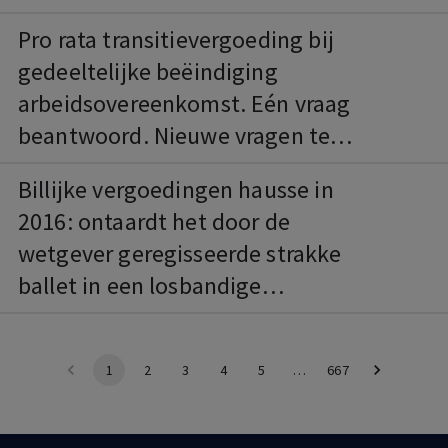
Pro rata transitievergoeding bij
gedeeltelijke beëindiging
arbeidsovereenkomst. Eén vraag
beantwoord. Nieuwe vragen te
beantwoorden.
Billijke vergoedingen hausse in
2016: ontaardt het door de
wetgever geregisseerde strakke
ballet in een losbandige
lambada?
1
2
3
4
5
…
667