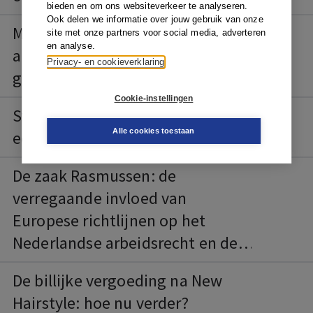
bieden en om ons websiteverkeer te analyseren.
Ook delen we informatie over jouw gebruik van onze
Medezeggenschapsrechten
site met onze partners voor social media, adverteren
en analyse.
ambtenaar onnodig
Privacy- en cookieverklaring
gemarginaliseerd
Cookie-instellingen
Staking tegen de AOW-plannen:
Alle cookies toestaan
een belangengeschil?
De zaak Rasmussen: de
verregaande invloed van
Europese richtlijnen op het
Nederlandse arbeidsrecht en de
transitievergoeding in het
De billijke vergoeding na New
bijzonder
Hairstyle: hoe nu verder?