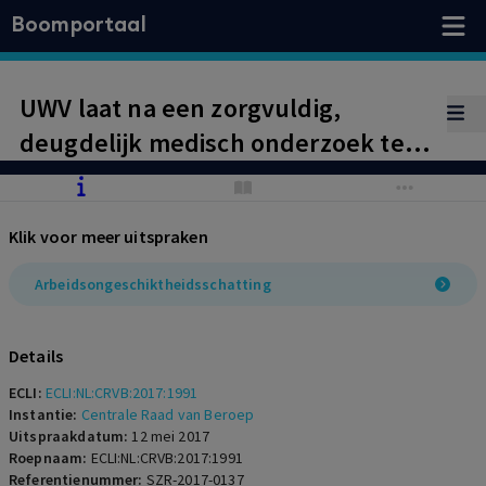
Boomportaal
UWV laat na een zorgvuldig,
deugdelijk medisch onderzoek te
verrichten naar de (laattijdige)
ziekmelding met terugwerkende
Klik voor meer uitspraken
kracht door werknemer en heeft
onvoldoende oog voor de gevolgen
Arbeidsongeschiktheidsschatting
voor de voormalig werkgever.
Details
ECLI:
ECLI:NL:CRVB:2017:1991
Instantie:
Centrale Raad van Beroep
Uitspraakdatum:
12 mei 2017
Roepnaam:
ECLI:NL:CRVB:2017:1991
Referentienummer:
SZR-2017-0137