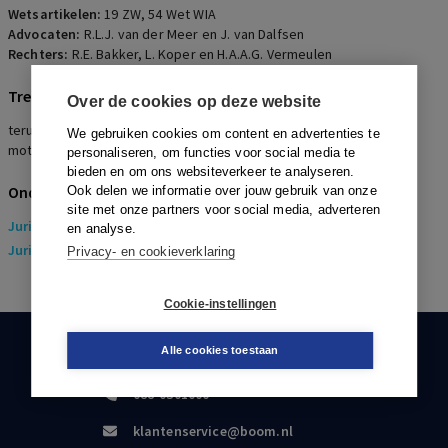
Wetsartikelen:
19 ZW
,
54 Wet WIA
Advocaten:
R.L.J. van der Meer en J. van Dalfsen
Rechters:
R.E. Bakker, L. Koper en H.A.A.G. Vermeulen
Trefwoorden
Over de cookies op deze website
terugwerkende kracht, belangen werkgever, ziekmelding, herstel,
We gebruiken cookies om content en advertenties te
motiveringsgebrek, geen deugdelijk medisch onderzoek
personaliseren, om functies voor social media te
bieden en om ons websiteverkeer te analyseren.
Onderwerpen
Ook delen we informatie over jouw gebruik van onze
site met onze partners voor social media, adverteren
Juridisch
> Arbeidsrecht
en analyse.
Juridisch
> Sociaal Zekerheidsrecht
Privacy- en cookieverklaring
Cookie-instellingen
Alle cookies toestaan
KLANTENSERVICE
088-0301000
klantenservice@boom.nl