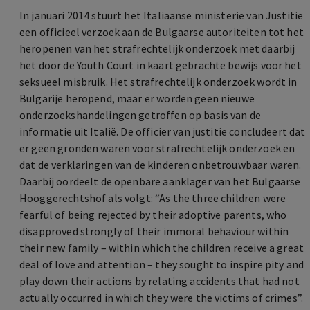
In januari 2014 stuurt het Italiaanse ministerie van Justitie
een officieel verzoek aan de Bulgaarse autoriteiten tot het
heropenen van het strafrechtelijk onderzoek met daarbij
het door de Youth Court in kaart gebrachte bewijs voor het
seksueel misbruik. Het strafrechtelijk onderzoek wordt in
Bulgarije heropend, maar er worden geen nieuwe
onderzoekshandelingen getroffen op basis van de
informatie uit Italië. De officier van justitie concludeert dat
er geen gronden waren voor strafrechtelijk onderzoek en
dat de verklaringen van de kinderen onbetrouwbaar waren.
Daarbij oordeelt de openbare aanklager van het Bulgaarse
Hooggerechtshof als volgt: “As the three children were
fearful of being rejected by their adoptive parents, who
disapproved strongly of their immoral behaviour within
their new family – within which the children receive a great
deal of love and attention – they sought to inspire pity and
play down their actions by relating accidents that had not
actually occurred in which they were the victims of crimes”.