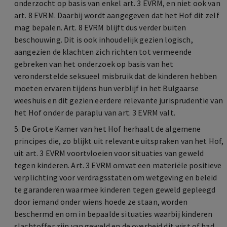
onderzocht op basis van enkel art. 3 EVRM, en niet ook van
art. 8 EVRM. Daarbij wordt aangegeven dat het Hof dit zelf
mag bepalen. Art. 8 EVRM blijft dus verder buiten
beschouwing. Dit is ook inhoudelijk gezien logisch,
aangezien de klachten zich richten tot vermeende
gebreken van het onderzoek op basis van het
veronderstelde seksueel misbruik dat de kinderen hebben
moeten ervaren tijdens hun verblijf in het Bulgaarse
weeshuis en dit gezien eerdere relevante jurisprudentie van
het Hof onder de paraplu van art. 3 EVRM valt.
5. De Grote Kamer van het Hof herhaalt de algemene
principes die, zo blijkt uit relevante uitspraken van het Hof,
uit art. 3 EVRM voortvloeien voor situaties van geweld
tegen kinderen. Art. 3 EVRM omvat een materiële positieve
verplichting voor verdragsstaten om wetgeving en beleid
te garanderen waarmee kinderen tegen geweld gepleegd
door iemand onder wiens hoede ze staan, worden
beschermd en om in bepaalde situaties waarbij kinderen
slachtoffer zijn van geweld en de overheid dit wist of had