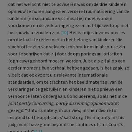
dat het wellicht niet te adviseren was om de drie kinderen
opnieuw te horen aangezien verdere traumatisering van de
kinderen (en secundaire victimisatie) moet worden
voorkomen en de verklaringen gezien het tijdsverloop niet
betrouwbaar zouden zijn.
[10]
Het is mijns inziens precies
om die laatste reden niet in het belang van kinderen die
slachtoffer zijn van seksueel misbruik om in absolute zin
voor te schrijven dat zij door de opsporingsautoriteiten
(opnieuw) gehoord moeten worden. Juist als zij al op een
eerder moment hun verhaal hebben gedaan, is het zaak, zo
vloeit dat ook voort uit relevante internationale
standaarden, om te trachten het beeldmateriaal van de
verklaringen te gebruiken en kinderen niet opnieuw een
verhoor te laten ondergaan. Concluderend, zoals het in de
joint partly concurring, partly dissenting opinion
wordt
gezegd: “Unfortunately, in our view, in their desire to
respond to the applicants’ sad story, the majority in this
judgment have gone beyond the confines of this Court’s
proper role”.
[11]