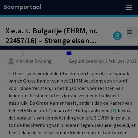
Boomportaal
X e.a. t. Bulgarije (EHRM, nr.
22457/16) – Strenge eisen
aan effectief onderzoek
naar vermeend seksueel
Mariëlle Bruning
Gepubliceerd op 2 februari 2021
misbruik van kinderen in
1. Deze - zeer verdeelde (9 stemmen tegen 8) - uitspraak
weeshuis
van de Grote Kamer van het EHRM betekent een triomf
voor kinderrechten, in het bijzonder voor rechten van
kinderen die slachtoffer zijn van vermeend seksueel
misbruik. De Grote Kamer heeft, anders dan de Kamer van
het EHRM die op 17 januari 2019 uitspraak deed,
[1]
beslist
dat sprake is van een schending van art. 3 EVRM in relatie
tot de bescherming van kinderen tegen seksueel geweld, en
heeft daarbij internationale kinderrechtenstandaarden