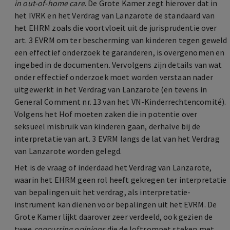
in out-of-home care
. De Grote Kamer zegt hierover dat in
het IVRK en het Verdrag van Lanzarote de standaard van
het EHRM zoals die voortvloeit uit de jurisprudentie over
art. 3 EVRM om ter bescherming van kinderen tegen geweld
een effectief onderzoek te garanderen, is overgenomen en
ingebed in de documenten. Vervolgens zijn details van wat
onder effectief onderzoek moet worden verstaan nader
uitgewerkt in het Verdrag van Lanzarote (en tevens in
General Comment nr. 13 van het VN-Kinderrechtencomité).
Volgens het Hof moeten zaken die in potentie over
seksueel misbruik van kinderen gaan, derhalve bij de
interpretatie van art. 3 EVRM langs de lat van het Verdrag
van Lanzarote worden gelegd.
Het is de vraag of inderdaad het Verdrag van Lanzarote,
waarin het EHRM geen rol heeft gekregen ter interpretatie
van bepalingen uit het verdrag, als interpretatie-
instrument kan dienen voor bepalingen uit het EVRM. De
Grote Kamer lijkt daarover zeer verdeeld, ook gezien de
twee
concurring opinions
die de loftrompet steken met