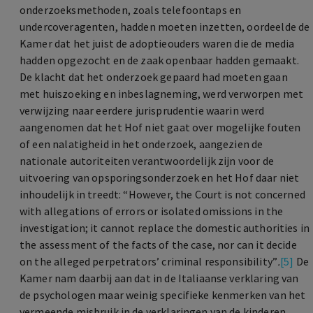
onderzoeksmethoden, zoals telefoontaps en
undercoveragenten, hadden moeten inzetten, oordeelde de
Kamer dat het juist de adoptieouders waren die de media
hadden opgezocht en de zaak openbaar hadden gemaakt.
De klacht dat het onderzoek gepaard had moeten gaan
met huiszoeking en inbeslagneming, werd verworpen met
verwijzing naar eerdere jurisprudentie waarin werd
aangenomen dat het Hof niet gaat over mogelijke fouten
of een nalatigheid in het onderzoek, aangezien de
nationale autoriteiten verantwoordelijk zijn voor de
uitvoering van opsporingsonderzoek en het Hof daar niet
inhoudelijk in treedt: “However, the Court is not concerned
with allegations of errors or isolated omissions in the
investigation; it cannot replace the domestic authorities in
the assessment of the facts of the case, nor can it decide
on the alleged perpetrators’ criminal responsibility”
.
[5]
De
Kamer nam daarbij aan dat in de Italiaanse verklaring van
de psychologen maar weinig specifieke kenmerken van het
vermeende misbruik in de verklaringen van de kinderen