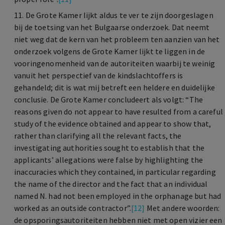
11. De Grote Kamer lijkt aldus te ver te zijn doorgeslagen
bij de toetsing van het Bulgaarse onderzoek. Dat neemt
niet weg dat de kern van het probleem ten aanzien van het
onderzoek volgens de Grote Kamer lijkt te liggen in de
vooringenomenheid van de autoriteiten waarbij te weinig
vanuit het perspectief van de kindslachtoffers is
gehandeld; dit is wat mij betreft een heldere en duidelijke
conclusie. De Grote Kamer concludeert als volgt: “The
reasons given do not appear to have resulted from a careful
study of the evidence obtained and appear to show that,
rather than clarifying all the relevant facts, the
investigating authorities sought to establish that the
applicants’ allegations were false by highlighting the
inaccuracies which they contained, in particular regarding
the name of the director and the fact that an individual
named N. had not been employed in the orphanage but had
worked as an outside contractor”.
[12]
Met andere woorden:
de opsporingsautoriteiten hebben niet met open vizier een