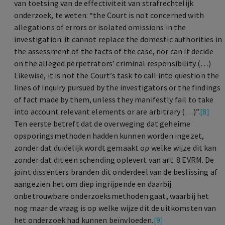
van toetsing van de effectiviteit van strafrechtelijk
onderzoek, te weten: “the Court is not concerned with
allegations of errors or isolated omissions in the
investigation: it cannot replace the domestic authorities in
the assessment of the facts of the case, nor can it decide
on the alleged perpetrators’ criminal responsibility (…)
Likewise, it is not the Court’s task to call into question the
lines of inquiry pursued by the investigators or the findings
of fact made by them, unless they manifestly fail to take
into account relevant elements or are arbitrary (…)”.
[8]
Ten eerste betreft dat de overweging dat geheime
opsporingsmethoden hadden kunnen worden ingezet,
zonder dat duidelijk wordt gemaakt op welke wijze dit kan
zonder dat dit een schending oplevert van art. 8 EVRM. De
joint dissenters branden dit onderdeel van de beslissing af
aangezien het om diep ingrijpende en daarbij
onbetrouwbare onderzoeksmethoden gaat, waarbij het
nog maar de vraag is op welke wijze dit de uitkomsten van
het onderzoek had kunnen beïnvloeden.
[9]