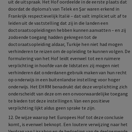
uit de uitspraak. Het Hof oordeelde in de eerste plaats dat
doordat de diploma’s van Telek en Şar waren erkend in
Frankrijk respectievelijk Italië – dat valt impliciet uit af te
leiden uit de vaststelling dat zij in die landen een
doctoraatsopleidingen hebben kunnen aanvatten – en zij
zodoende toegang hadden gekregen tot de
doctoraatsopleiding aldaar, Turkije hen niet had mogen
verhinderen te reizen om de opleiding te kunnen volgen. De
formulering van het Hof leidt evenwel tot een ruimere
verplichting in hoofde van de lidstaten: zij mogen niet
verhinderen dat onderdanen gebruik maken van hun recht
op onderwijs in een buitenlandse instelling voor hoger
onderwijs. Het EHRM benadrukt dat deze verplichting zich
onderscheidt van deze om een onvoorwaardelijke toegang
te bieden tot deze instellingen. Van een positieve
verplichting lijkt aldus geen sprake te zijn.
12. De wijze waarop het Europees Hof tot deze conclusie
komt, is evenwel beknopt. Een loutere verwijzing naar het
Verdrag van Lissabon en de bedoeling van de deelnemende