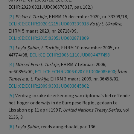
ECHR:2023:0321JUD006676317, par. 102.)
[2]
Pişkin t.
Turkije,
EHRM 15 december 2020, nr. 33399/18,
ECLI:CE:ECHR:2020:1215JUD003339918
Kotiy t.
Ukraïne
,
EHRM 5 maart 2023, nr. 28718/09,
ECLI:CE:ECHR:2015:0305JUD002871809
[3]
Leyla Şahin, t. Turkije
, EHRM 10 november 2005, nr.
44774/98,
ECLI:CE:ECHR:2005:1110JUD004477498
[4]
Mürsel Eren t. Turkije
, EHRM 7 februari 2006,
nr.60856/00,
ECLI:CE:ECHR:2006:0207JUD006085600
;
İrfan
Temel e.a. t. Turkije
, EHRM 3 maart 2009, nr. 36458/02,
ECLI:CE:ECHR:2009:0303JUD003645802
[5]
Verdrag inzake de erkenning van diploma’s betreffende
het hoger onderwijs in de Europese Regio, gedaan te
Lissabon op 11 april 1997,
United Nations Treaty Series
, vol.
2136, 3.
[6]
Leyla Şahin
, reeds aangehaald, par. 136.