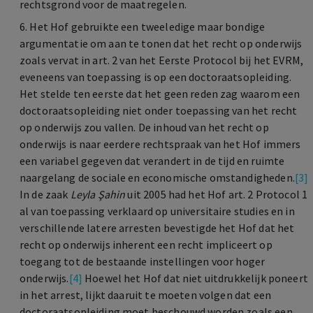
rechtsgrond voor de maatregelen.
6. Het Hof gebruikte een tweeledige maar bondige
argumentatie om aan te tonen dat het recht op onderwijs
zoals vervat in art. 2 van het Eerste Protocol bij het EVRM,
eveneens van toepassing is op een doctoraatsopleiding.
Het stelde ten eerste dat het geen reden zag waarom een
doctoraatsopleiding niet onder toepassing van het recht
op onderwijs zou vallen. De inhoud van het recht op
onderwijs is naar eerdere rechtspraak van het Hof immers
een variabel gegeven dat verandert in de tijd en ruimte
naargelang de sociale en economische omstandigheden.
[3]
In de zaak
Leyla Şahin
uit 2005 had het Hof art. 2 Protocol 1
al van toepassing verklaard op universitaire studies en in
verschillende latere arresten bevestigde het Hof dat het
recht op onderwijs inherent een recht impliceert op
toegang tot de bestaande instellingen voor hoger
onderwijs.
[4]
Hoewel het Hof dat niet uitdrukkelijk poneert
in het arrest, lijkt daaruit te moeten volgen dat een
doctoraatsopleiding moet beschouwd worden zoals een