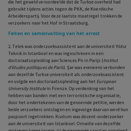
die het geweld veroordeelde dat de Turkse overheid had
gebruikt tijdens acties tegen de PKK, de Koerdische
Arbeiderspartij. Voor deze laatste maatregel trokken de
verzoekers naar het Hof in Straatsburg.
Feiten en samenvatting van het arrest
2. Telek was onderzoeksassistent aan de universiteit Yıldız
Teknik in Istanboel en was ingeschreven in een
doctoraatsopleiding aan Sciences Po in Parijs (
Institut
d’études politiques de Paris
). Şar was eveneens verbonden
aan dezelfde Turkse universiteit als onderzoeksassistent
en volgde een doctoraatsopleiding aan het
European
University Institute
in Firenze. Op verdenking van het
hebben van banden met een terroristische organisatie,
door het ondertekenen van de genoemde petitie, werden
beide verzoekers ontslagen en ingevolge daarvan werd hun
paspoort ingetrokken. Kıvılcım was docent-onderzoeker
aan de universiteit van Istanboel. Omwille van dezelfde
motieven kreeg tevens zij de genoemde sancties opgelegd.