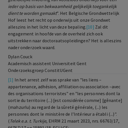
ieder op basis van bekwaamheid gelijkelijk toegankelijk
dient te worden gemaakt
”. Het Belgische Grondwettelijk
Hof leest het recht op onderwijs uit onze Grondwet
alleszins in het licht van deze bepaling.
[10]
Zal dit
engagement in hoofde van de overheid zich ook
uitstrekken naar doctoraatsopleidingen? Het is alleszins
nader onderzoek waard.
Dylan Couck
Academisch assistent Universiteit Gent
Onderzoeksgroep ConstitUGent
[1]
In het arrest zelf was sprake van "les liens –
appartenance, adhésion, affiliation ou association –avec
des organisations terroristes" en "les personnes dont la
sortie du territoire (...) [est considérée comme] [gênante]
(mahzurlu) au regard de la sûreté générale, (...) les
personnes dont le ministère de l’Intérieur a établi (...)".
(
Telek e.a. t.
Turkije
, EHRM 21 maart 2023, nrs. 66763/17,
66767/17 en 15891/18, ECLI:CE: