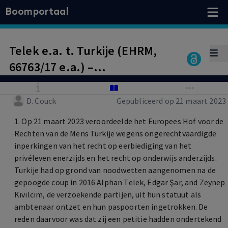
Boomportaal
Telek e.a. t. Turkije (EHRM,
66763/17 e.a.) –
Doctoraatsopleiding
beschermd door recht op
D. Couck
Gepubliceerd op 21 maart 2023
onderwijs? Meer zorgvuldig
1. Op 21 maart 2023 veroordeelde het Europees Hof voor de
onderzoek vereist
Rechten van de Mens Turkije wegens ongerechtvaardigde
inperkingen van het recht op eerbiediging van het
privéleven enerzijds en het recht op onderwijs anderzijds.
Turkije had op grond van noodwetten aangenomen na de
gepoogde coup in 2016 Alphan Telek, Edgar Şar, and Zeynep
Kıvılcım, de verzoekende partijen, uit hun statuut als
ambtenaar ontzet en hun paspoorten ingetrokken. De
reden daarvoor was dat zij een petitie hadden ondertekend