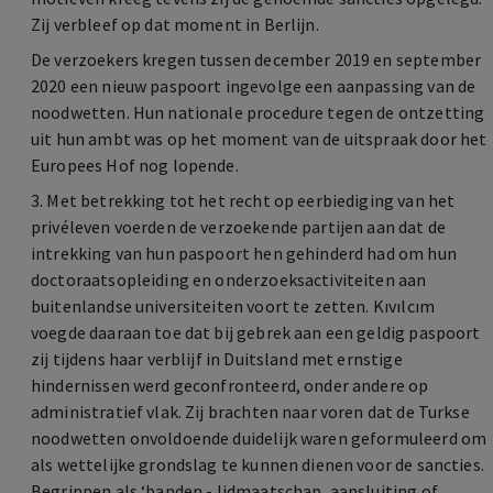
Zij verbleef op dat moment in Berlijn.
De verzoekers kregen tussen december 2019 en september
2020 een nieuw paspoort ingevolge een aanpassing van de
noodwetten. Hun nationale procedure tegen de ontzetting
uit hun ambt was op het moment van de uitspraak door het
Europees Hof nog lopende.
3. Met betrekking tot het recht op eerbiediging van het
privéleven voerden de verzoekende partijen aan dat de
intrekking van hun paspoort hen gehinderd had om hun
doctoraatsopleiding en onderzoeksactiviteiten aan
buitenlandse universiteiten voort te zetten. Kıvılcım
voegde daaraan toe dat bij gebrek aan een geldig paspoort
zij tijdens haar verblijf in Duitsland met ernstige
hindernissen werd geconfronteerd, onder andere op
administratief vlak. Zij brachten naar voren dat de Turkse
noodwetten onvoldoende duidelijk waren geformuleerd om
als wettelijke grondslag te kunnen dienen voor de sancties.
Begrippen als ‘banden - lidmaatschap, aansluiting of