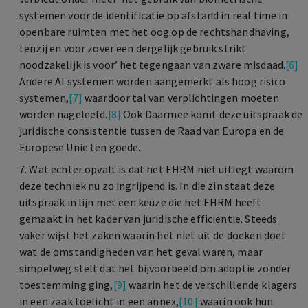
systemen voor de identificatie op afstand in real time in
openbare ruimten met het oog op de rechtshandhaving,
tenzij en voor zover een dergelijk gebruik strikt
noodzakelijk is voor’ het tegengaan van zware misdaad.
[6]
Andere AI systemen worden aangemerkt als hoog risico
systemen,
[7]
waardoor tal van verplichtingen moeten
worden nageleefd.
[8]
Ook Daarmee komt deze uitspraak de
juridische consistentie tussen de Raad van Europa en de
Europese Unie ten goede.
7. Wat echter opvalt is dat het EHRM niet uitlegt waarom
deze techniek nu zo ingrijpend is. In die zin staat deze
uitspraak in lijn met een keuze die het EHRM heeft
gemaakt in het kader van juridische efficiëntie. Steeds
vaker wijst het zaken waarin het niet uit de doeken doet
wat de omstandigheden van het geval waren, maar
simpelweg stelt dat het bijvoorbeeld om adoptie zonder
toestemming ging,
[9]
waarin het de verschillende klagers
in een zaak toelicht in een annex,
[10]
waarin ook hun