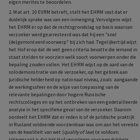
eigen merites te beoordelen.
2. Wat art. 10 EVRM betreft, stelt het EHRM vast dat er
duidelijk sprake was van een inmenging. Vervolgens wijst
het EHRM er op dat de rechtsgrondslag op basis waarvan
verzoeker werd gearresteerd was dat hij een "snel
(de)gemonteerd voorwerp" bij zich had. Tegelijkertijd wijst
het Hof erop dat de wet geen criteria bevatte die iemand in
staat stelden te voorzien welk soort voorwerpen onder die
bepaling zouden vallen. Het EHRM wijst op de aard van de
solodemonstratie van de verzoeker, op het gebrek aan
juridische helderheid op nationaal niveau, zoals aangaande
de werkingssfeer en de wijze van toepassing van de
relevante bepalingen door hogere Russische
rechtscolleges en op het ontbreken van een gedetailleerde
analyse in het specifieke geval van de verzoeker. Daarom
oordeelt het EHRM dat er reden is of de juridische praktijk
in Rusland voldoende voorzienbaar was om aan het vereiste
van de kwaliteit van wet (
quality of law
) te voldoen.
Interessant is dat het Hof vervolgens voor een dubbele