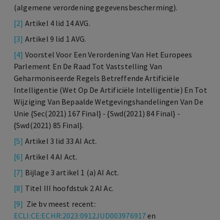
(algemene verordening gegevensbescherming).
[2]
Artikel 4 lid 14 AVG.
[3]
Artikel 9 lid 1 AVG.
[4]
Voorstel Voor Een Verordening Van Het Europees
Parlement En De Raad Tot Vaststelling Van
Geharmoniseerde Regels Betreffende Artificiële
Intelligentie (Wet Op De Artificiële Intelligentie) En Tot
Wijziging Van Bepaalde Wetgevingshandelingen Van De
Unie {Sec(2021) 167 Final} - {Swd(2021) 84 Final} -
{Swd(2021) 85 Final}.
[5]
Artikel 3 lid 33 AI Act.
[6]
Artikel 4 AI Act.
[7]
Bijlage 3 artikel 1 (a) AI Act.
[8]
Titel III hoofdstuk 2 AI Ac.
[9]
Zie bv meest recent:
ECLI:CE:ECHR:2023:0912JUD003976917
en