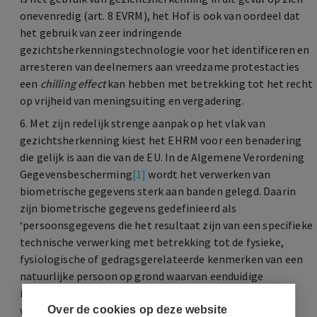
onevenredig (art. 8 EVRM), het Hof is ook van oordeel dat
het gebruik van zeer indringende
gezichtsherkenningstechnologie voor het identificeren en
arresteren van deelnemers aan vreedzame protestacties
een
chilling effect
kan hebben met betrekking tot het recht
op vrijheid van meningsuiting en vergadering.
6. Met zijn redelijk strenge aanpak op het vlak van
gezichtsherkenning kiest het EHRM voor een benadering
die gelijk is aan die van de EU. In de Algemene Verordening
Gegevensbescherming
[1]
wordt het verwerken van
biometrische gegevens sterk aan banden gelegd. Daarin
zijn biometrische gegevens gedefinieerd als
‘persoonsgegevens die het resultaat zijn van een specifieke
technische verwerking met betrekking tot de fysieke,
fysiologische of gedragsgerelateerde kenmerken van een
natuurlijke persoon op grond waarvan eenduidige
identificatie van die natuurlijke persoon mogelijk is of
wordt bevestigd, zoals gezichtsafbeeldingen of
Over de cookies op deze website