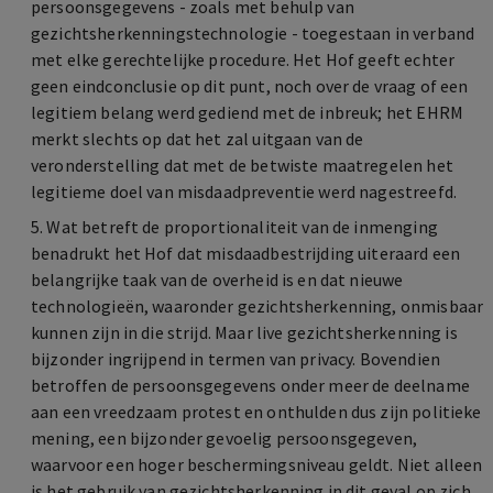
persoonsgegevens - zoals met behulp van
gezichtsherkenningstechnologie - toegestaan in verband
met elke gerechtelijke procedure. Het Hof geeft echter
geen eindconclusie op dit punt, noch over de vraag of een
legitiem belang werd gediend met de inbreuk; het EHRM
merkt slechts op dat het zal uitgaan van de
veronderstelling dat met de betwiste maatregelen het
legitieme doel van misdaadpreventie werd nagestreefd.
5. Wat betreft de proportionaliteit van de inmenging
benadrukt het Hof dat misdaadbestrijding uiteraard een
belangrijke taak van de overheid is en dat nieuwe
technologieën, waaronder gezichtsherkenning, onmisbaar
kunnen zijn in die strijd. Maar live gezichtsherkenning is
bijzonder ingrijpend in termen van privacy. Bovendien
betroffen de persoonsgegevens onder meer de deelname
aan een vreedzaam protest en onthulden dus zijn politieke
mening, een bijzonder gevoelig persoonsgegeven,
waarvoor een hoger beschermingsniveau geldt. Niet alleen
is het gebruik van gezichtsherkenning in dit geval op zich