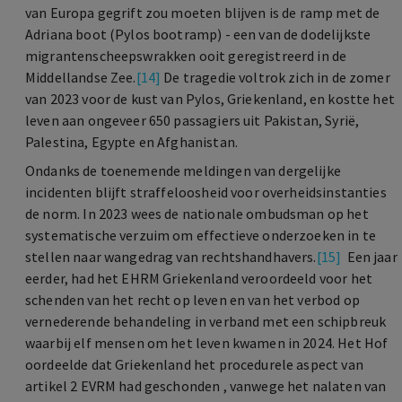
van Europa gegrift zou moeten blijven is de ramp met de
Adriana boot (Pylos bootramp) - een van de dodelijkste
migrantenscheepswrakken ooit geregistreerd in de
Middellandse Zee.
[14]
De tragedie voltrok zich in de zomer
van 2023 voor de kust van Pylos, Griekenland, en kostte het
leven aan ongeveer 650 passagiers uit Pakistan, Syrië,
Palestina, Egypte en Afghanistan.
Ondanks de toenemende meldingen van dergelijke
incidenten blijft straffeloosheid voor overheidsinstanties
de norm. In 2023 wees de nationale ombudsman op het
systematische verzuim om effectieve onderzoeken in te
stellen naar wangedrag van rechtshandhavers.
[15]
Een jaar
eerder, had het EHRM Griekenland veroordeeld voor het
schenden van het recht op leven en van het verbod op
vernederende behandeling in verband met een schipbreuk
waarbij elf mensen om het leven kwamen in 2024. Het Hof
oordeelde dat Griekenland het procedurele aspect van
artikel 2 EVRM had geschonden , vanwege het nalaten van