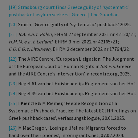
[19]
Strasbourg court finds Greece guilty of ‘systematic’
pushback of asylum seekers | Greece | The Guardian
[20]
Smith, ‘Greece guilty of ‘systematic’ pushback’ 2025.
[21]
R.A. e.a. t. Polen
, EHRM 27 september 2021 nr 42120/21;
H.M.M. e.a. t. Letland
, EHRM 3 mei 2022 nr 42165/21;
C.O.C.G. t. Litouwen
, EHRM 2 december 2022 nr 17764/22.
[22]
The AIRE Centre, ‘European Litigation: The Judgment
of the European Court of Human Rights in A.R.E. v. Greece
and the AIRE Centre's intervention’, airecentre.org, 2025.
[23]
Regel 61 van het Huishoudelijk Reglement van het Hof.
[24]
Regel 39 van het Huishoudelijk Reglement van het Hof.
[25]
I Kienzle & M Riemer, ‘Feeble Recognition of a
Systematic Pushback Practice: The latest ECtHR rulings on
Greek pushback cases’, verfassungsblog.de, 30.01.2025.
[26]
M MacGregor, ‘Losing a lifeline: Migrants forced to
hand over their phones’, infomigrants.net, 07.02.2024.