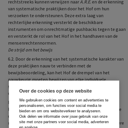
rechtstreeks kunnen verwijzen naar
A.R.E.
en de erkenning
van systematische praktijken door het Hof om hun
verzoeken te ondersteunen. Deze extra laag van
rechterlijke erkenning versterkt de beschikbare
instrumenten om onrechtmatige pushbacks tegen te gaan
en versterkt de rol van het Hof in het handhaven van de
mensenrechtennormen.
De strijd om het bewijs
6.2. Door de erkenning van het systematische karakter van
deze praktijken nauw te verbinden met de
bewijsbeoordeling, kan het Hof de drempel van het
nauwkeurig moeten bewijzen van elke individuele
schending, wat in dergelijke zaken notoir moeilijk is,
Over de cookies op deze website
overkomen.
We gebruiken cookies om content en advertenties te
Door het systemische patroon te erkennen, verlegt het
personaliseren, om functies voor social media te
Hof de focus van geïsoleerde incidenten naar een bredere
bieden en om ons websiteverkeer te analyseren.
context, waardoor een uitgebreidere bewijsevaluatie
Ook delen we informatie over jouw gebruik van onze
site met onze partners voor social media, adverteren
mogelijk wordt. Deze uitspraak opent de deur voor verdere
en analyse.