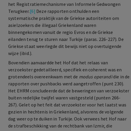
het Registratiemechanisme van Informele Gedwongen
Terugkeer.
[6]
Deze rapporten onthulden een
systematische praktijk van de Griekse autoriteiten om
asielzoekers die illegaal Griekenland waren
binnengekomen vanuit de regio Evros en de Griekse
eilanden terug te sturen naar Turkije (paras. 226-227). De
Griekse staat weerlegde dit bewijs niet op overtuigende
wijze (ibid.).
Bovendien aanvaardde het Hof dat het relaas van
verzoekster gedetailleerd, specifiek en coherent was en
grotendeels overeenkwam met de
modus operandi
die in de
rapporten over pushbacks werd aangetroffen (punt 230).
Het EHRM concludeerde dat de beweringen van verzoekster
buiten redelijke twijfel waren vastgesteld (punten 266-
267). Gelet op het feit dat verzoekster voor het laatst was
gezien in hechtenis in Griekenland, alvorens de volgende
dag weer op te duiken in Turkije. Ook verwees het Hof naar
de strafbeschikking van de rechtbank van Izmir, die