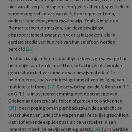
niet van de verplichting om een 'gedetailleerd, specifiek en
samenhangend' relaas van de feiten te presenteren,
ondersteund door
prima facie
bewijs. Zoals Kienzle en
Riemer terecht opmerken, kan deze bewijslast
disproportioneel zwaar zijn voor asielzoekers, die in
eerdere stadia van hun reis van hun telefoon worden
beroofd.
[26]
Pushbacks zijn inherent moeilijk te bewijzen vanwege hun
heimelijke aard en de opzettelijke tactieken die worden
gebruikt om het verzamelen van bewijsmateriaal te
belemmeren, zoals de inbeslagname of vernietiging van
mobiele telefoons.
[27]
De betwisting van de feiten in A.R.E.
en G.R.J. is in overeenstemming met de strategie van
Griekenland om cruciale feiten algemeen te ontkennen,
[28]
in een poging om in pushbackzaken de aandacht te
verschuiven van juridische vragen naar feitelijke geschillen.
Het Hof erkende expliciet dat dit de verzoeker in een
inherent moeilijke bewijspositie plaatst.
[29]
Toch werd de