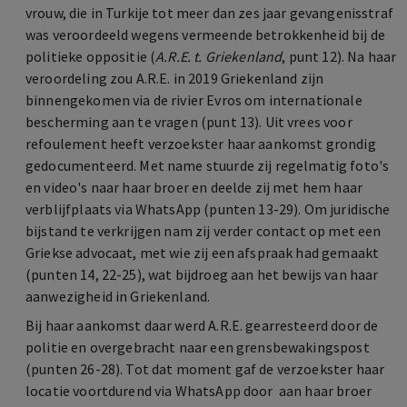
vrouw, die in Turkije tot meer dan zes jaar gevangenisstraf
was veroordeeld wegens vermeende betrokkenheid bij de
politieke oppositie (
A.R.E. t. Griekenland
, punt 12). Na haar
veroordeling zou A.R.E. in 2019 Griekenland zijn
binnengekomen via de rivier Evros om internationale
bescherming aan te vragen (punt 13). Uit vrees voor
refoulement heeft verzoekster haar aankomst grondig
gedocumenteerd. Met name stuurde zij regelmatig foto's
en video's naar haar broer en deelde zij met hem haar
verblijfplaats via WhatsApp (punten 13-29). Om juridische
bijstand te verkrijgen nam zij verder contact op met een
Griekse advocaat, met wie zij een afspraak had gemaakt
(punten 14, 22-25), wat bijdroeg aan het bewijs van haar
aanwezigheid in Griekenland.
Bij haar aankomst daar werd A.R.E. gearresteerd door de
politie en overgebracht naar een grensbewakingspost
(punten 26-28). Tot dat moment gaf de verzoekster haar
locatie voortdurend via WhatsApp door aan haar broer