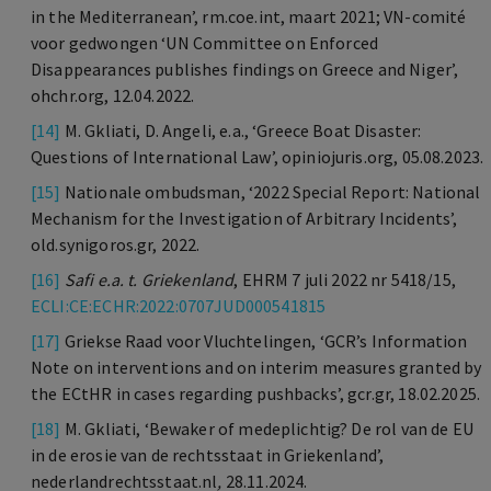
in the Mediterranean’, rm.coe.int, maart 2021; VN-comité
voor gedwongen ‘UN Committee on Enforced
Disappearances publishes findings on Greece and Niger’,
ohchr.org, 12.04.2022.
[14]
M. Gkliati, D. Angeli, e.a., ‘Greece Boat Disaster:
Questions of International Law’, opiniojuris.org, 05.08.2023.
[15]
Nationale ombudsman, ‘2022 Special Report: National
Mechanism for the Investigation of Arbitrary Incidents’,
old.synigoros.gr, 2022.
[16]
Safi e.a. t.
Griekenland
, EHRM 7 juli 2022 nr 5418/15,
ECLI:CE:ECHR:2022:0707JUD000541815
[17]
Griekse Raad voor Vluchtelingen, ‘GCR’s Information
Note on interventions and on interim measures granted by
the ECtHR in cases regarding pushbacks’, gcr.gr, 18.02.2025.
[18]
M. Gkliati, ‘Bewaker of medeplichtig? De rol van de EU
in de erosie van de rechtsstaat in Griekenland’,
nederlandrechtsstaat.nl
,
28.11.2024.