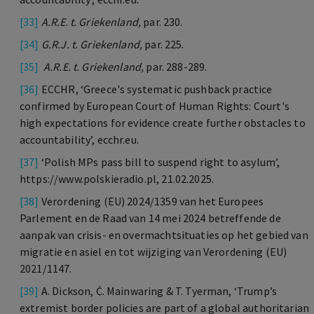
[33]
A.R.E
.
t. Griekenland,
par. 230.
[34]
G.R.J. t. Griekenland,
par. 225.
[35]
A.R.E
. t. Griekenland,
par. 288-289.
[36]
ECCHR, ‘Greece's systematic pushback practice
confirmed by European Court of Human Rights: Court's
high expectations for evidence create further obstacles to
accountability’, ecchr.eu.
[37]
‘Polish MPs pass bill to suspend right to asylum’,
https://www.polskieradio.pl, 21.02.2025.
[38]
Verordening (EU) 2024/1359 van het Europees
Parlement en de Raad van 14 mei 2024 betreffende de
aanpak van crisis- en overmachtsituaties op het gebied van
migratie en asiel en tot wijziging van Verordening (EU)
2021/1147.
[39]
A. Dickson, Ċ. Mainwaring & T. Tyerman, ‘Trump’s
extremist border policies are part of a global authoritarian