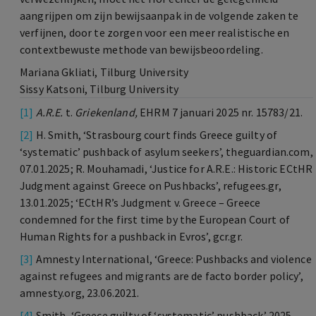
aangrijpen om zijn bewijsaanpak in de volgende zaken te
verfijnen, door te zorgen voor een meer realistische en
contextbewuste methode van bewijsbeoordeling.
Mariana Gkliati, Tilburg University
Sissy Katsoni, Tilburg University
[1]
A.R.E.
t.
Griekenland,
EHRM 7 januari 2025 nr. 15783/21.
[2]
H. Smith, ‘Strasbourg court finds Greece guilty of
‘systematic’ pushback of asylum seekers’, theguardian.com,
07.01.2025; R. Mouhamadi, ‘Justice for A.R.E.: Historic ECtHR
Judgment against Greece on Pushbacks’, refugees.gr,
13.01.2025; ‘ECtHR’s Judgment v. Greece – Greece
condemned for the first time by the European Court of
Human Rights for a pushback in Evros’, gcr.gr.
[3]
Amnesty International, ‘Greece: Pushbacks and violence
against refugees and migrants are de facto border policy’,
amnesty.org, 23.06.2021.
[4]
Smith, ‘Greece guilty of ‘systematic’ pushback’ 2025.