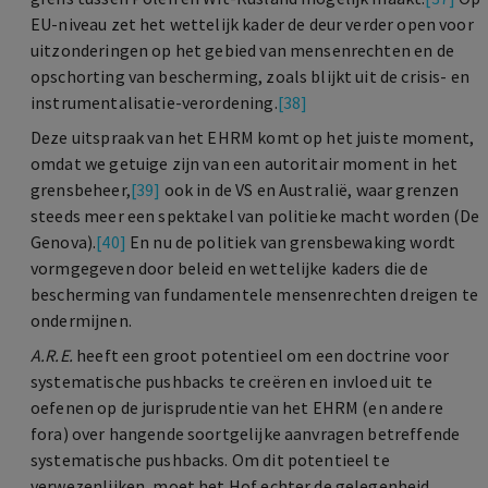
EU-niveau zet het wettelijk kader de deur verder open voor
uitzonderingen op het gebied van mensenrechten en de
opschorting van bescherming, zoals blijkt uit de crisis- en
instrumentalisatie-verordening.
[38]
Deze uitspraak van het EHRM komt op het juiste moment,
omdat we getuige zijn van een autoritair moment in het
grensbeheer,
[39]
ook in de VS en Australië, waar grenzen
steeds meer een spektakel van politieke macht worden (De
Genova).
[40]
En nu de politiek van grensbewaking wordt
vormgegeven door beleid en wettelijke kaders die de
bescherming van fundamentele mensenrechten dreigen te
ondermijnen.
A.R.E.
heeft een groot potentieel om een doctrine voor
systematische pushbacks te creëren en invloed uit te
oefenen op de jurisprudentie van het EHRM (en andere
fora) over hangende soortgelijke aanvragen betreffende
systematische pushbacks. Om dit potentieel te
verwezenlijken, moet het Hof echter de gelegenheid