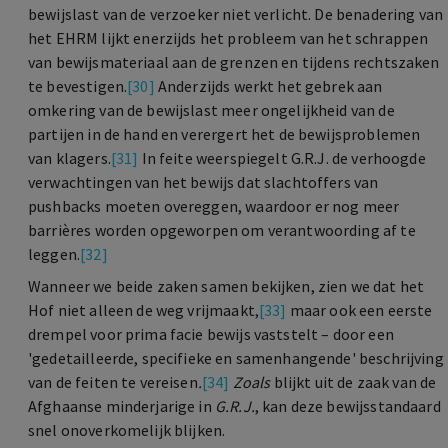
bewijslast van de verzoeker niet verlicht. De benadering van
het EHRM lijkt enerzijds het probleem van het schrappen
van bewijsmateriaal aan de grenzen en tijdens rechtszaken
te bevestigen.
[30]
Anderzijds werkt het gebrek aan
omkering van de bewijslast meer ongelijkheid van de
partijen in de hand en verergert het de bewijsproblemen
van klagers.
[31]
In feite weerspiegelt G.R.J. de verhoogde
verwachtingen van het bewijs dat slachtoffers van
pushbacks moeten overeggen, waardoor er nog meer
barrières worden opgeworpen om verantwoording af te
leggen.
[32]
Wanneer we beide zaken samen bekijken, zien we dat het
Hof niet alleen de weg vrijmaakt,
[33]
maar ook een eerste
drempel voor prima facie bewijs vaststelt – door een
'gedetailleerde, specifieke en samenhangende' beschrijving
van de feiten te vereisen
.
[34]
Zoals
blijkt uit de zaak van de
Afghaanse minderjarige in
G.R.J.
, kan deze bewijsstandaard
snel onoverkomelijk blijken.