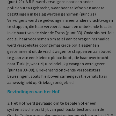
(punt 29). A.R.E. werd vervolgens naar een ander
politiebureau gebracht, waar haar telefoon en andere
bezittingen in beslag werden genomen (punt 31).
Vervolgens werd ze gedwongen in een andere vrachtwagen
te stappen, die haar vervoerde naar een onbekende locatie
in de buurt van de rivier de Evros (punt 33). Ondanks het feit
dat zij haar voornemen om asiel aan te vragen herhaalde,
werd verzoekster door gemaskerde politieagenten
gesommeerd uit de vrachtwagen te stappen en aan boord
te gaan van een kleine opblaasboot, die haar overbracht
naar Turkije, waar zij uiteindelijk gevangen werd gezet
(punten 33-38). Griekenland ontkende verzoeksters
beweringen, zoals hierboven samengevat, evenals haar
aanwezigheid op Grieks grondgebied.
Bevindingen van het Hof
3. Het Hof werd gevraagd om te bepalen of er een
systematische praktijk van pushbacks bestond aan de
Grieks-Turkse grens. Verzoekster beriep zich op artikel 2, 3,