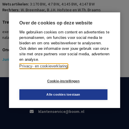
Wetsartikelen:
3:170 BW
,
4:7 BW
,
4:145 BW
,
4:147 BW
Rechters:
W. Breemhaar, B.J.H. Hofstee en W.Th. Braams
Trefwoorden
Over de cookies op deze website
executeur, bevoegdheid, beheer, tegeldemaking, schulden van de
We gebruiken cookies om content en advertenties te
nalatenschap, opeisbare schulden, derden
personaliseren, om functies voor social media te
bieden en om ons websiteverkeer te analyseren.
Ook delen we informatie over jouw gebruik van onze
Onderwerpen
site met onze partners voor social media, adverteren
Juridisch
> Erfrecht
en analyse.
Privacy- en cookieverklaring
Cookie-instellingen
KLANTENSERVICE
Alle cookies toestaan
088-0301000
klantenservice@boom.nl