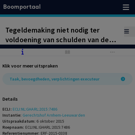
Boomportaal
Tegeldemaking niet nodig ter
voldoening van schulden van de
nalatenschap. Kopers hadden
reden om te twijfelen aan
Klik voor meer uitspraken
bevoegdheid executeur. Overdracht
door executeur ongeldig.
Taak, bevoegdheden, verplichtingen executeur
Details
ECLI:
ECLI:NL:GHARL:2015:7486
Instantie:
Gerechtshof Arnhem-Leeuwarden
Uitspraakdatum:
6 oktober 2015
Roepnaam:
ECLI:NL:GHARL:2015:7486
Referentienummer:
ERF-2015-0338