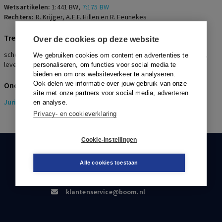
Wetsartikelen:
1:441 BW
,
7:175 BW
Rechters:
R. Krijger, A.E.F. Hillen en R. Feunekes
Trefwoorden
Over de cookies op deze website
schenking, meerderjarigenbewind, machtiging, schenkingstraditie,
We gebruiken cookies om content en advertenties te
levensgeluk, Aanbevelingen meerderjarigenbewind, LOVCK
personaliseren, om functies voor social media te
bieden en om ons websiteverkeer te analyseren.
Ook delen we informatie over jouw gebruik van onze
Onderwerpen
site met onze partners voor social media, adverteren
Juridisch
> Erfrecht
en analyse.
Privacy- en cookieverklaring
Cookie-instellingen
KLANTENSERVICE
Alle cookies toestaan
088-0301000
klantenservice@boom.nl