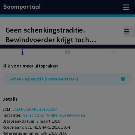
Boomportaal
Geen schenkingstraditie.
Bewindvoerder krijgt toch
machtiging voor het doen van
schenkingen die bijdragen aan het
Klik voor meer uitspraken
levensgeluk van de
rechthebbende.
Schenking en gift ((vorm)vereisten)
Details
ECLI:
ECLI:NL:GHARL:2016:1654
Instantie:
Gerechtshof Arnhem-Leeuwarden
Uitspraakdatum:
3 maart 2016
Roepnaam:
ECLI:NL:GHARL:2016:1654
Referentienummer:
ERF-2016-0116