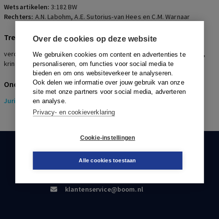
Wetsartikelen:
3:182 BW
Rechters:
A.N. Labohm, A.E. Sutorius-van Hees en C.M. Warnaar
Trefwoorden
Over de cookies op deze website
verdeling, inboedel, waarde, verzekerde waarde, verzorgingshuis,
We gebruiken cookies om content en advertenties te
kringloopwinkel, recreatiewoning
personaliseren, om functies voor social media te
bieden en om ons websiteverkeer te analyseren.
Ook delen we informatie over jouw gebruik van onze
Onderwerpen
site met onze partners voor social media, adverteren
Juridisch
> Erfrecht
en analyse.
Privacy- en cookieverklaring
Cookie-instellingen
KLANTENSERVICE
Alle cookies toestaan
088-0301000
klantenservice@boom.nl