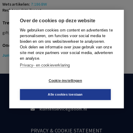
Wetsartikelen:
7:186 BW
Rechters:
R.M. Troost
Over de cookies op deze website
Trefwoorden
We gebruiken cookies om content en advertenties te
gift, aflossing, bankoverschrijving
personaliseren, om functies voor social media te
bieden en om ons websiteverkeer te analyseren.
Onderwerpen
Ook delen we informatie over jouw gebruik van onze
site met onze partners voor social media, adverteren
Juridisch
> Erfrecht
en analyse.
Privacy- en cookieverklaring
Cookie-instellingen
KLANTENSERVICE
Alle cookies toestaan
088-0301000
klantenservice@boom.nl
PRVACY & COOKIE STATEMENT