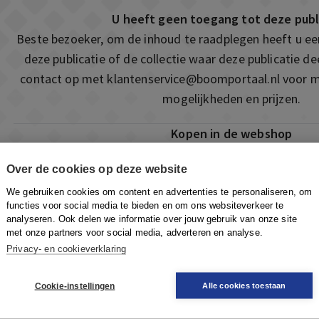
U heeft geen toegang tot deze publ
Beste bezoeker, om de inhoud te raadplegen heeft u e
deze publicatie of de collectie waar deze publicatie 
contact op met
klantenservice@boomportaal.nl
voor m
mogelijkheden en prijzen.
Kopen in de webshop
Deze publicatie is ook te vinden in onze webshop. Som
Over de cookies op deze website
ook de mogelijkheid om direct toegang te kopen to
We gebruiken cookies om content en advertenties te personaliseren, om
Naar de webshop
functies voor social media te bieden en om ons websiteverkeer te
analyseren. Ook delen we informatie over jouw gebruik van onze site
met onze partners voor social media, adverteren en analyse.
Privacy- en cookieverklaring
Cookie-instellingen
Alle cookies toestaan