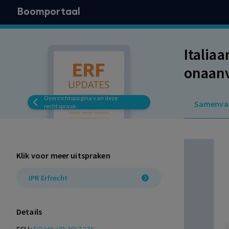
Boomportaal
Italia
onaanv
Overzichtspagina van deze
Samenva
rechtspraak
Klik voor meer uitspraken
IPR Erfrecht
Details