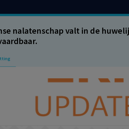
anse nalatenschap valt in de huwe
aardbaar.
tting