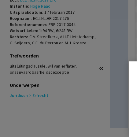
ECLI:
ECLI:NL:HR:2017:276
Instantie:
Hoge Raad
Uitspraakdatum:
17 februari 2017
Roepnaam:
ECLI:NL:HR:2017:276
Referentienummer:
ERF-2017-0044
Wetsartikelen:
1:94 BW
,
6:248 BW
Rechters:
C.A. Streefkerk, A.H.T. Heisterkamp,
G. Snijders, C.E. du Perron en M.J. Kroeze
Trefwoorden
uitsluitingsclausule, wil van erflater,
onaanvaardbaarheidscexceptie
Onderwerpen
Juridisch
> Erfrecht