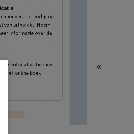
icatie
en abonnement nodig op
deel van uitmaakt. Neem
eer informatie over de
mige publicaties hebben
t het online boek.