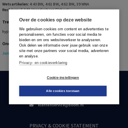
Wetsartikelen:
4:43 BW
,
4:61 BW
,
4:62 BW
,
39 WNA
Rechters:
S.A.M. Vrendenbarg-Elsbeek
Over de cookies op deze website
Trefwoorden
We gebruiken cookies om content en advertenties te
hypotheek, onterving, vernietiging, testament, bedrog, getuigen
personaliseren, om functies voor social media te
bieden en om ons websiteverkeer te analyseren.
Onderwerpen
Ook delen we informatie over jouw gebruik van onze
site met onze partners voor social media, adverteren
Juridisch
> Erfrecht
en analyse.
Privacy- en cookieverklaring
Cookie-instellingen
KLANTENSERVICE
Alle cookies toestaan
088-0301000
klantenservice@boom.nl
PRVACY & COOKIE STATEMENT