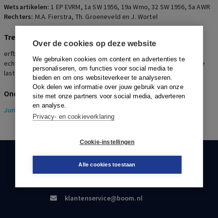
Wetsartikelen:
1 EP EVRM
,
1a SW 1956
,
19a Wmo
,
32 SW 1956
,
5a AWR
Rechters:
M.A. Fierstra, Th. Groeneveld en J. Wortel
Trefwoorden
Over de cookies op deze website
erfbelasting, vrijstelling, partner, mantelzorger, gehuwde staat,
We gebruiken cookies om content en advertenties te
echtgenoot, zorgverplichting, inwonend, uitwonend, buitensporige
personaliseren, om functies voor social media te
last
bieden en om ons websiteverkeer te analyseren.
Ook delen we informatie over jouw gebruik van onze
Onderwerpen
site met onze partners voor social media, adverteren
en analyse.
Juridisch
> Erfrecht
Privacy- en cookieverklaring
Cookie-instellingen
KLANTENSERVICE
Alle cookies toestaan
088-0301000
klantenservice@boom.nl