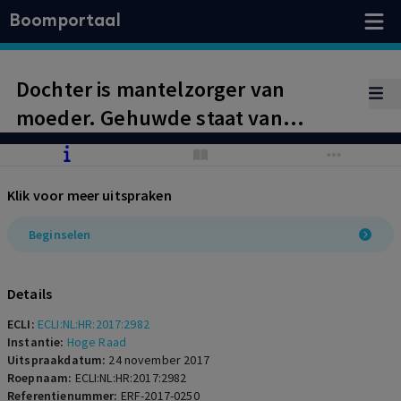
Boomportaal
Dochter is mantelzorger van
moeder. Gehuwde staat van
dochter staat aan partnervrijstelling
in nalatenschap moeder in de weg.
Klik voor meer uitspraken
Cassatieberoep ongegrond.
Beginselen
Details
ECLI:
ECLI:NL:HR:2017:2982
Instantie:
Hoge Raad
Uitspraakdatum:
24 november 2017
Roepnaam:
ECLI:NL:HR:2017:2982
Referentienummer:
ERF-2017-0250