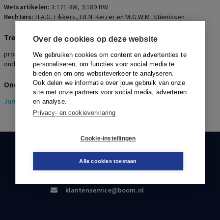
Wetsartikelen:
3:171 BW
,
3:189 BW
Rechters:
H.A.G. Fikkers, I.B.N. Keizer en M.G.W.M. Stienissen
Trefwoorden
Over de cookies op deze website
procesrecht, voortzetting geding, ontvankelijkheid, processueel
We gebruiken cookies om content en advertenties te
ondeelbare rechtsverhouding
personaliseren, om functies voor social media te
bieden en om ons websiteverkeer te analyseren.
Ook delen we informatie over jouw gebruik van onze
Onderwerpen
site met onze partners voor social media, adverteren
Juridisch
> Erfrecht
en analyse.
Privacy- en cookieverklaring
Cookie-instellingen
KLANTENSERVICE
Alle cookies toestaan
088-0301000
klantenservice@boom.nl