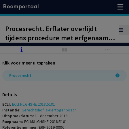
Boomportaal
Procesrecht. Erflater overlijdt
tijdens procedure met erfgenaam.
Voortzetting geding en
ontvankelijkheid.
Klik voor meer uitspraken
Procesrecht
Details
ECLI:
ECLI:NL:GHSHE:2018:5181
Instantie:
Gerechtshof 's-Hertogenbosch
Uitspraakdatum:
11 december 2018
Roepnaam:
ECLI:NL:GHSHE:2018:5181
Referentienummer:
ERF-2019-0006