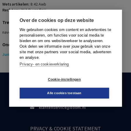
Wetsartikelen:
8:42 Awb
Rechters:
W.A.P. van Roij
Over de cookies op deze website
Trefwoorden
We gebruiken cookies om content en advertenties te
navorderingsaanslag, successierecht, bescheiden, IB-inspecteur
personaliseren, om functies voor social media te
bieden en om ons websiteverkeer te analyseren.
Onderwerpen
Ook delen we informatie over jouw gebruik van onze
site met onze partners voor social media, adverteren
Juridisch
> Erfrecht
en analyse.
Privacy- en cookieverklaring
Cookie-instellingen
KLANTENSERVICE
Alle cookies toestaan
088-0301000
klantenservice@boom.nl
PRVACY & COOKIE STATEMENT