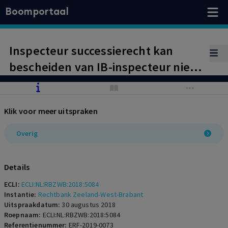
Boomportaal
Inspecteur successierecht kan
bescheiden van IB-inspecteur niet
overleggen. Vernietiging
navorderingsaanslag.
Klik voor meer uitspraken
Overig
Details
ECLI:
ECLI:NL:RBZWB:2018:5084
Instantie:
Rechtbank Zeeland-West-Brabant
Uitspraakdatum:
30 augustus 2018
Roepnaam:
ECLI:NL:RBZWB:2018:5084
Referentienummer:
ERF-2019-0073