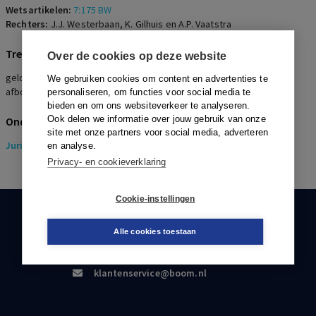
Wetsartikelen:
7:175 BW
Rechters:
J.J. Westerbaan, K. Gilhuis en A.P. Vaatstra
Trefwoorden
Over de cookies op deze website
geldlening, kwijtschelding, zekerheid, schenking, nalatenschap,
We gebruiken cookies om content en advertenties te
afboeking, vennootschapsbelasting, goed koopmansgebruik
personaliseren, om functies voor social media te
bieden en om ons websiteverkeer te analyseren.
Ook delen we informatie over jouw gebruik van onze
Onderwerpen
site met onze partners voor social media, adverteren
Juridisch
> Erfrecht
en analyse.
Privacy- en cookieverklaring
Cookie-instellingen
KLANTENSERVICE
Alle cookies toestaan
088-0301000
klantenservice@boom.nl