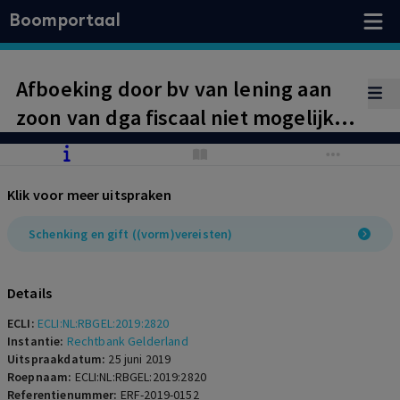
Boomportaal
Afboeking door bv van lening aan
zoon van dga fiscaal niet mogelijk
wegens verstrekte zekerheden op
toekomsige schenkingen en
Klik voor meer uitspraken
erfenis.
Schenking en gift ((vorm)vereisten)
Details
ECLI:
ECLI:NL:RBGEL:2019:2820
Instantie:
Rechtbank Gelderland
Uitspraakdatum:
25 juni 2019
Roepnaam:
ECLI:NL:RBGEL:2019:2820
Referentienummer:
ERF-2019-0152