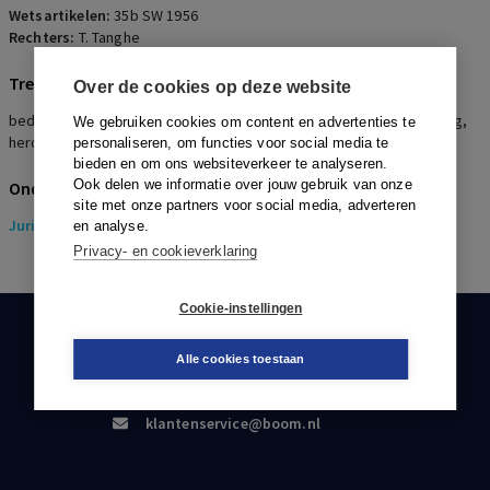
Wetsartikelen:
35b SW 1956
Rechters:
T. Tanghe
Trefwoorden
Over de cookies op deze website
bedrijfsopvolgingsfaciliteit, BOF, vastgoed-bv, projectontwikkeling,
We gebruiken cookies om content en advertenties te
herontwikkeling
personaliseren, om functies voor social media te
bieden en om ons websiteverkeer te analyseren.
Ook delen we informatie over jouw gebruik van onze
Onderwerpen
site met onze partners voor social media, adverteren
Juridisch
> Erfrecht
en analyse.
Privacy- en cookieverklaring
Cookie-instellingen
KLANTENSERVICE
Alle cookies toestaan
088-0301000
klantenservice@boom.nl