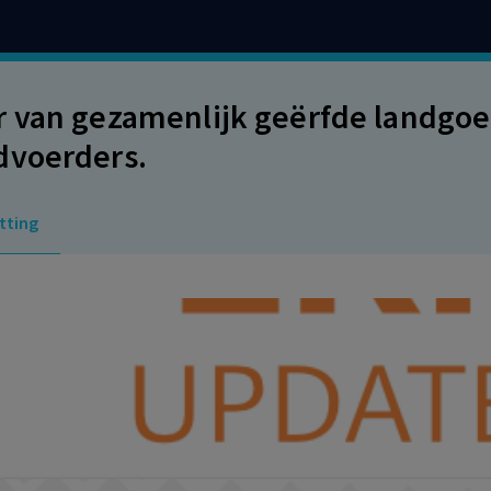
 van gezamenlijk geërfde landg
dvoerders.
tting