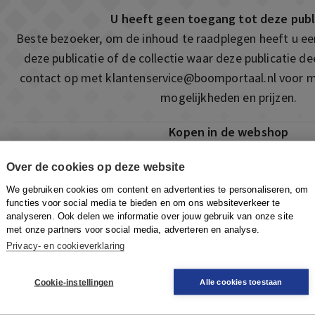
U heeft geen toegang tot deze publ
Beste bezoeker, om de inhoud te raadplegen heeft u e
deze publicatie of de collectie waar deze publicatie 
contact op met
klantenservice@boomportaal.nl
voor m
mogelijkheden en prijzen.
Kopen in de webshop
Deze publicatie is ook te vinden in onze webshop. Som
Over de cookies op deze website
ook de mogelijkheid om direct toegang te kopen to
We gebruiken cookies om content en advertenties te personaliseren, om
Naar de webshop
functies voor social media te bieden en om ons websiteverkeer te
analyseren. Ook delen we informatie over jouw gebruik van onze site
met onze partners voor social media, adverteren en analyse.
Privacy- en cookieverklaring
Cookie-instellingen
Alle cookies toestaan