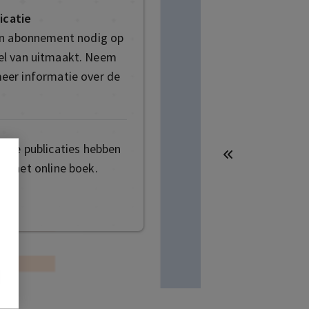
icatie
en abonnement nodig op
deel van uitmaakt. Neem
eer informatie over de
mige publicaties hebben
t het online boek.