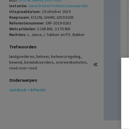
ECLI:
ECLI:NL:GHARL:2019:9265
Instantie:
Gerechtshof Arnhem-Leeuwarden
Uitspraakdatum:
29 oktober 2019
Roepnaam:
ECLI:NL:GHARL:2019:9265
Referentienummer:
ERF-2019-0263
Wetsartikelen:
3:168 BW
,
3:170 BW
Rechters:
L. Janse, I. Tubben en P.S. Bakker
Trefwoorden
landgoederen, beheer, beheersregeling,
bewind, bewindvoerders, overeenkomsten,
rood-voor-rood
Onderwerpen
Juridisch
> Erfrecht