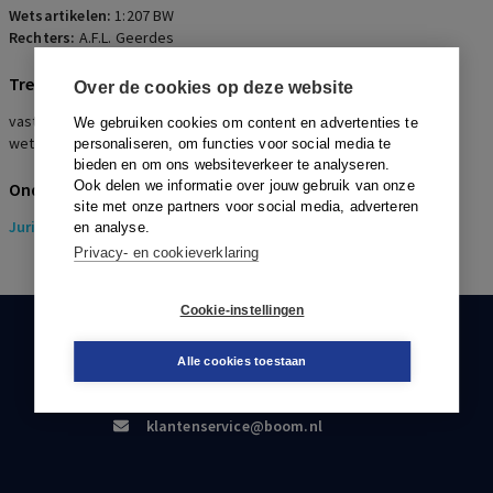
Wetsartikelen:
1:207 BW
Rechters:
A.F.L. Geerdes
Trefwoorden
Over de cookies op deze website
vaststelling ouderschap, DNA-materiaal, proefpersoon,
We gebruiken cookies om content en advertenties te
wetenschappelijk onderzoek, nalatenschap, belangenafweging
personaliseren, om functies voor social media te
bieden en om ons websiteverkeer te analyseren.
Ook delen we informatie over jouw gebruik van onze
Onderwerpen
site met onze partners voor social media, adverteren
Juridisch
> Erfrecht
en analyse.
Privacy- en cookieverklaring
Cookie-instellingen
KLANTENSERVICE
Alle cookies toestaan
088-0301000
klantenservice@boom.nl