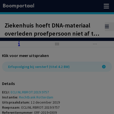
Boomportaal
Ziekenhuis hoeft DNA-materiaal
overleden proefpersoon niet af te
staan ten behoeve van
gerechtelijke vaststelling
Klik voor meer uitspraken
ouderschap.
Erfopvolging bij versterf (titel 4.2 BW)
Details
ECLI:
ECLI:NL:RBROT:2019:9757
Instantie:
Rechtbank Rotterdam
Uitspraakdatum:
12 december 2019
Roepnaam:
ECLI:NL:RBROT:2019:9757
Referentienummer:
ERF-2019-0309