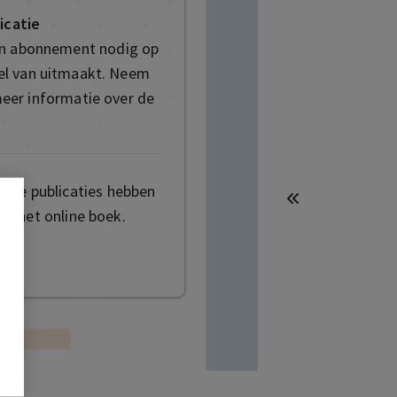
icatie
en abonnement nodig op
deel van uitmaakt. Neem
eer informatie over de
mige publicaties hebben
t het online boek.