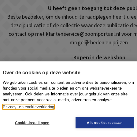
U heeft geen toegang tot deze publ
Beste bezoeker, om de inhoud te raadplegen heeft u e
deze publicatie of de collectie waar deze publicatie 
contact op met
klantenservice@boomportaal.nl
voor m
mogelijkheden en prijzen.
Kopen in de webshop
Deze publicatie is ook te vinden in onze webshop. Som
Over de cookies op deze website
ook de mogelijkheid om direct toegang te kopen to
We gebruiken cookies om content en advertenties te personaliseren, om
Naar de webshop
functies voor social media te bieden en om ons websiteverkeer te
analyseren. Ook delen we informatie over jouw gebruik van onze site
met onze partners voor social media, adverteren en analyse.
Privacy- en cookieverklaring
Cookie-instellingen
Alle cookies toestaan