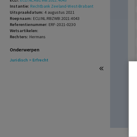
ECLI:
ECLI:NL:RBZWB:2021:4043
Instantie:
Rechtbank Zeeland-West-Brabant
Uitspraakdatum:
4 augustus 2021
Roepnaam:
ECLI:NL:RBZWB:2021:4043
Referentienummer:
ERF-2021-0230
Wetsartikelen:
Rechters:
Hermans
Onderwerpen
Juridisch
> Erfrecht