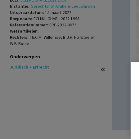
ECLI:
ECLI:NL:GHARL:2022:1998
Instantie:
Gerechtshof Arnhem-Leeuwarden
Uitspraakdatum:
15 maart 2022
Roepnaam:
ECLI:NL:GHARL:2022:1998
Referentienummer:
ERF-2022-0075
Wetsartikelen:
Rechters:
Th.C.M. Willemse, B.J.H. Hofstee en
W.F. Boele
Onderwerpen
Juridisch
> Erfrecht