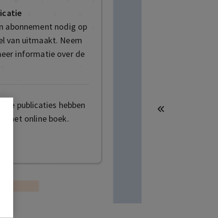
icatie
en abonnement nodig op
deel van uitmaakt. Neem
eer informatie over de
mige publicaties hebben
t het online boek.