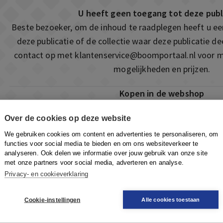
U heeft geen toegang tot deze publ
Beste bezoeker, om de inhoud te raadplegen heeft u e
deze publicatie of de collectie waar deze publicatie 
contact op met
klantenservice@boomportaal.nl
voor m
mogelijkheden en prijzen.
Kopen in de webshop
Deze publicatie is ook te vinden in onze webshop. Som
Over de cookies op deze website
ook de mogelijkheid om direct toegang te kopen to
We gebruiken cookies om content en advertenties te personaliseren, om
Naar de webshop
functies voor social media te bieden en om ons websiteverkeer te
analyseren. Ook delen we informatie over jouw gebruik van onze site
met onze partners voor social media, adverteren en analyse.
Privacy- en cookieverklaring
Cookie-instellingen
Alle cookies toestaan