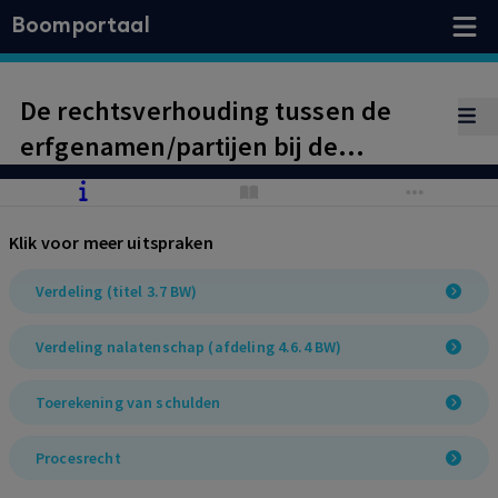
Boomportaal
De rechtsverhouding tussen de
erfgenamen/partijen bij de
verdeling van een nalatenschap
moet worden aangemerkt als een
Klik voor meer uitspraken
processueel ondeelbare
rechtsverhouding. Het hof oordeelt
Verdeling (titel 3.7 BW)
dat de rechtbank de eiser in
Verdeling nalatenschap (afdeling 4.6.4 BW)
reconventie ambtshalve
gelegenheid had moeten bieden tot
Toerekening van schulden
herstel van de omissie dat niet alle
Procesrecht
erfgenamen/partijen waren