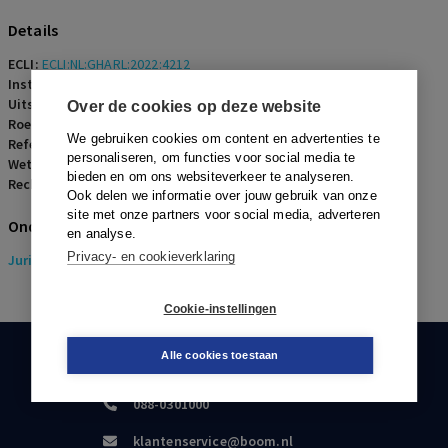
gedagvaard.
Details
ECLI:
ECLI:NL:GHARL:2022:4212
Instantie:
Gerechtshof Arnhem-Leeuwarden
Uitspraakdatum:
24 mei 2022
Over de cookies op deze website
Roepnaam:
ECLI:NL:GHARL:2022:4212
We gebruiken cookies om content en advertenties te
Referentienummer:
ERF-2022-0190
personaliseren, om functies voor social media te
Wetsartikelen:
bieden en om ons websiteverkeer te analyseren.
Rechters:
M.H.H.A. Moes, R. Prakke-Nieuwenhuizen en L. Hamer
Ook delen we informatie over jouw gebruik van onze
site met onze partners voor social media, adverteren
Onderwerpen
en analyse.
Privacy- en cookieverklaring
Juridisch
> Erfrecht
Cookie-instellingen
Alle cookies toestaan
KLANTENSERVICE
088-0301000
klantenservice@boom.nl