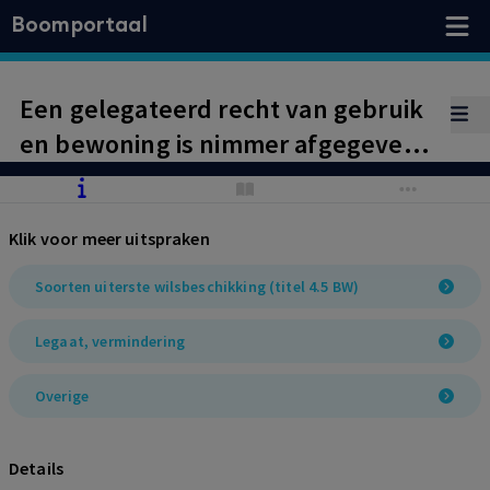
Boomportaal
Een gelegateerd recht van gebruik
en bewoning is nimmer afgegeven
aan de legataris, die de inmiddels
(executoriaal) verkochte en
Klik voor meer uitspraken
geleverde woning dan ook moet
ontruimen.
Soorten uiterste wilsbeschikking (titel 4.5 BW)
Legaat, vermindering
Overige
Details