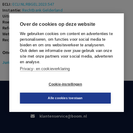
ECLI:
ECLI:NL:RBGEL:2023:547
Instantie:
Rechtbank Gelderland
Uitspraakdatum:
3 februari 2023
Roepnaam:
ECLI:NL:RBGEL:2023:547
Over de cookies op deze website
Referentienummer:
ERF-2023-0078
Wetsartikelen:
We gebruiken cookies om content en advertenties te
Rechters:
personaliseren, om functies voor social media te
J.T.G. Roovers
bieden en om ons websiteverkeer te analyseren.
Ook delen we informatie over jouw gebruik van onze
Onderwerpen
site met onze partners voor social media, adverteren
Juridisch
en analyse.
> Erfrecht
Privacy- en cookieverklaring
Cookie-instellingen
KLANTENSERVICE
Alle cookies toestaan
088-0301000
klantenservice@boom.nl