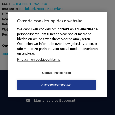
ECLI:
ECLI:NL:RBNNE:2023:398
Instantie:
Rechtbank Noord-Nederland
Uitspraakdatum:
1 februari 2023
Roepnaam:
ECLI:NL:RBNNE:2023:398
Over de cookies op deze website
Referentienummer:
ERF-2023-0083
Wetsartikelen:
We gebruiken cookies om content en advertenties te
Rechters:
personaliseren, om functies voor social media te
J.E. Biesma
bieden en om ons websiteverkeer te analyseren.
Ook delen we informatie over jouw gebruik van onze
Onderwerpen
site met onze partners voor social media, adverteren
Juridisch
en analyse.
> Erfrecht
Privacy- en cookieverklaring
Cookie-instellingen
KLANTENSERVICE
Alle cookies toestaan
088-0301000
klantenservice@boom.nl