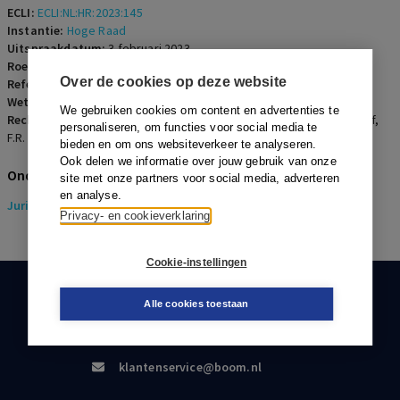
ECLI:
ECLI:NL:HR:2023:145
Instantie:
Hoge Raad
Uitspraakdatum:
3 februari 2023
Roepnaam:
ECLI:NL:HR:2023:145
Over de cookies op deze website
Referentienummer:
ERF-2023-0088
Wetsartikelen:
We gebruiken cookies om content en advertenties te
Rechters:
T.H. Tanja-van den Broek, C.E. du Perron, H.M. Wattendorff,
personaliseren, om functies voor social media te
F.R. Salomons en K. Teuben
bieden en om ons websiteverkeer te analyseren.
Ook delen we informatie over jouw gebruik van onze
Onderwerpen
site met onze partners voor social media, adverteren
en analyse.
Juridisch
> Erfrecht
Privacy- en cookieverklaring
Cookie-instellingen
KLANTENSERVICE
Alle cookies toestaan
088-0301000
klantenservice@boom.nl