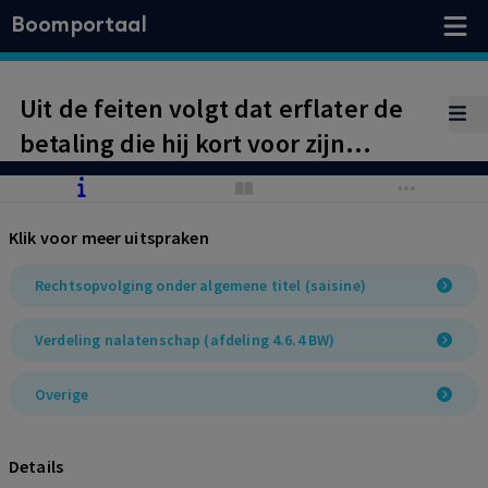
Boomportaal
Uit de feiten volgt dat erflater de
betaling die hij kort voor zijn
overlijden heeft gedaan aan zijn
partner X, heeft verricht ter
Klik voor meer uitspraken
verzorging van zijn partner, zodat
geen sprake is van een
Rechtsopvolging onder algemene titel (saisine)
onverschuldigde betaling.
Verdeling nalatenschap (afdeling 4.6.4 BW)
Overige
Details