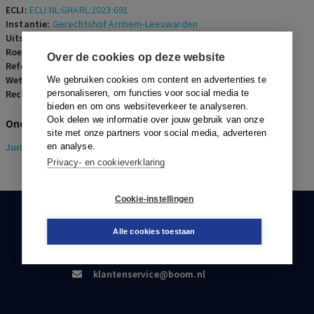
ECLI:
ECLI:NL:GHARL:2023:691
Instantie:
Gerechtshof Arnhem-Leeuwarden
Uitspraakdatum:
24 januari 2023
Roepnaam:
ECLI:NL:GHARL:2023:691
Over de cookies op deze website
Referentienummer:
ERF-2023-0098
Wetsartikelen:
We gebruiken cookies om content en advertenties te
Rechters:
personaliseren, om functies voor social media te
P.S. Bakker, O.E. Mulder en M. Weissink
bieden en om ons websiteverkeer te analyseren.
Ook delen we informatie over jouw gebruik van onze
Onderwerpen
site met onze partners voor social media, adverteren
Juridisch
en analyse.
> Erfrecht
Privacy- en cookieverklaring
Cookie-instellingen
KLANTENSERVICE
Alle cookies toestaan
088-0301000
klantenservice@boom.nl