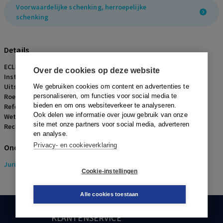
Voorwaardelijke schenking, herroepelijke
schenking
Details
ECLI:
ECLI:NL:RBNHO:2022:11963
Over de cookies op deze website
Instantie:
Rechtbank Noord-Holland
Uitspraakdatum:
19 oktober 2022
We gebruiken cookies om content en advertenties te
Roepnaam:
personaliseren, om functies voor social media te
ECLI:NL:RBNHO:2022:11963
bieden en om ons websiteverkeer te analyseren.
Referentienummer:
ERF-2023-0112
Ook delen we informatie over jouw gebruik van onze
Wetsartikelen:
site met onze partners voor social media, adverteren
Rechters:
W.S.J. Thijs
en analyse.
Privacy- en cookieverklaring
Onderwerpen
Juridisch
> Erfrecht
Cookie-instellingen
Alle cookies toestaan
KLANTENSERVICE