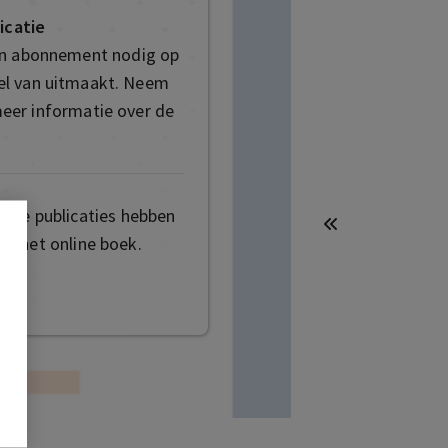
icatie
en abonnement nodig op
deel van uitmaakt. Neem
eer informatie over de
mige publicaties hebben
t het online boek.