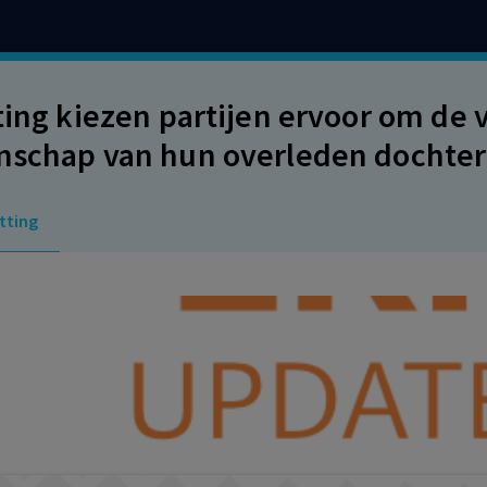
tting kiezen partijen ervoor om de 
nschap van hun overleden dochter e
rechter voor te leggen, die de vor
tting