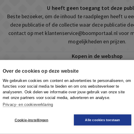
U heeft geen toegang tot deze publ
Beste bezoeker, om de inhoud te raadplegen heeft u e
deze publicatie of de collectie waar deze publicatie 
contact op met
klantenservice@boomportaal.nl
voor m
mogelijkheden en prijzen.
Kopen in de webshop
Deze publicatie is ook te vinden in onze webshop. Som
Over de cookies op deze website
ook de mogelijkheid om direct toegang te kopen to
We gebruiken cookies om content en advertenties te personaliseren, om
Naar de webshop
functies voor social media te bieden en om ons websiteverkeer te
analyseren. Ook delen we informatie over jouw gebruik van onze site
met onze partners voor social media, adverteren en analyse.
Privacy- en cookieverklaring
Cookie-instellingen
Alle cookies toestaan