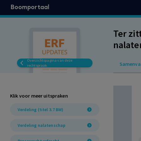
Boomportaal
Ter zi
nalate
kanton
Overzichtspagina van deze
Samenva
rechtspraak
Klik voor meer uitspraken
Verdeling (titel 3.7 BW)
Verdeling nalatenschap