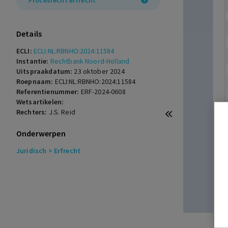
Procesrecht erfrecht
Details
ECLI:
ECLI:NL:RBNHO:2024:11584
Instantie:
Rechtbank Noord-Holland
Uitspraakdatum:
23 oktober 2024
Roepnaam:
ECLI:NL:RBNHO:2024:11584
Referentienummer:
ERF-2024-0608
Wetsartikelen:
Rechters:
J.S. Reid
Onderwerpen
Juridisch
> Erfrecht