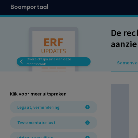
Boomportaal
De rec
aanzie
onderb
Overzichtspagina van deze
Samenva
rechtspraak
Klik voor meer uitspraken
Legaat, vermindering
Testamentaire last