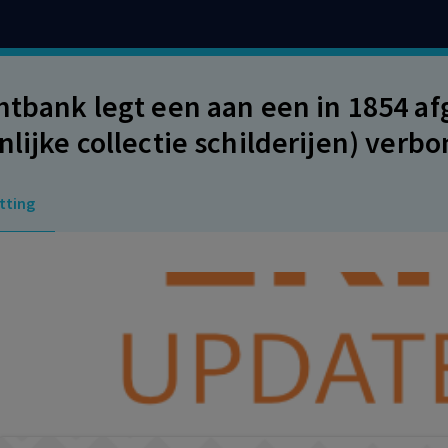
htbank legt een aan een in 1854 a
nlijke collectie schilderijen) verb
ruikleen is toegestaan.
tting