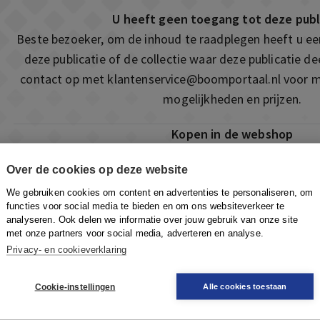
U heeft geen toegang tot deze publ
Beste bezoeker, om de inhoud te raadplegen heeft u e
deze publicatie of de collectie waar deze publicatie 
contact op met
klantenservice@boomportaal.nl
voor m
mogelijkheden en prijzen.
Kopen in de webshop
Deze publicatie is ook te vinden in onze webshop. Som
Over de cookies op deze website
ook de mogelijkheid om direct toegang te kopen to
We gebruiken cookies om content en advertenties te personaliseren, om
Naar de webshop
functies voor social media te bieden en om ons websiteverkeer te
analyseren. Ook delen we informatie over jouw gebruik van onze site
met onze partners voor social media, adverteren en analyse.
Privacy- en cookieverklaring
Cookie-instellingen
Alle cookies toestaan