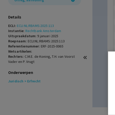
Uitleg, aanvulling
Details
ECLI:
ECLI:NL:RBAMS:2025:113
Instantie:
Rechtbank Amsterdam
Uitspraakdatum:
9 januari 2025
Roepnaam:
ECLI:NL:RBAMS:2025:113
Referentienummer:
ERF-2025-0065
Wetsartikelen:
Rechters:
C.M.E. de Koning, T.H. van Voorst
Vader en P. Vrugt
Onderwerpen
Juridisch
> Erfrecht