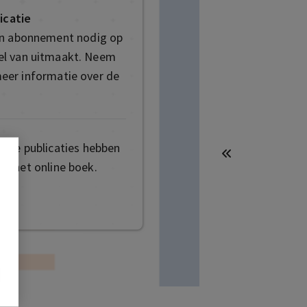
icatie
en abonnement nodig op
deel van uitmaakt. Neem
eer informatie over de
mige publicaties hebben
t het online boek.