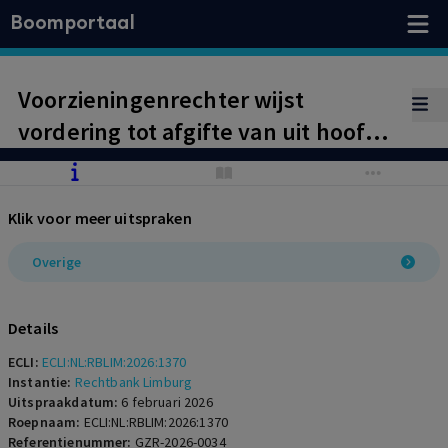
Boomportaal
Voorzieningenrechter wijst
vordering tot afgifte van uit hoofde
van zorg gemaakte camerabeelden
af.
Klik voor meer uitspraken
Overige
Details
ECLI:
ECLI:NL:RBLIM:2026:1370
Instantie:
Rechtbank Limburg
Uitspraakdatum:
6 februari 2026
Roepnaam:
ECLI:NL:RBLIM:2026:1370
Referentienummer:
GZR-2026-0034