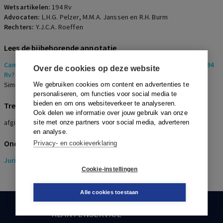
Wetsartikelen:
194 Rv
Advocaten:
L.H.G. Pelzer, M.M.A. Janssen en R.H. Burm
Rechters:
Y.J.C.A. Roeffen
Lees de bijbehorende annotatie
Camerabeelden in de zorg: recht op afgifte omzeild via artikel 194
Over de cookies op deze website
Rv?
Simone Koelewijn en F. Wildekamp
We gebruiken cookies om content en advertenties te
personaliseren, om functies voor social media te
bieden en om ons websiteverkeer te analyseren.
Trefwoorden
Ook delen we informatie over jouw gebruik van onze
afgifte uit hoofde van zorg gemaakte camerabeelden
site met onze partners voor social media, adverteren
en analyse.
Onderwerpen
Privacy- en cookieverklaring
Juridisch
> Gezondheidsrecht
Cookie-instellingen
Alle cookies toestaan
KLANTENSERVICE