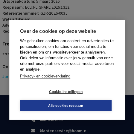
Uitspraakdatum:
5 maart 2026
Roepnaam:
ECLI:NL:GHARL:2026:1312
Referentienummer:
GZR-2026-0035
Wetsartikelen:
Advocaten:
C.H. Dijkstra
Rechters:
A.H. Garos, G. Mintjes en J. Steenbrink
Over de cookies op deze website
We gebruiken cookies om content en advertenties te
Trefwoorden
personaliseren, om functies voor social media te
bieden en om ons websiteverkeer te analyseren.
strafrecht
Ook delen we informatie over jouw gebruik van onze
site met onze partners voor social media, adverteren
Onderwerpen
en analyse.
Juridisch
Privacy- en cookieverklaring
> Gezondheidsrecht
Cookie-instellingen
Alle cookies toestaan
KLANTENSERVICE
088-0301000
klantenservice@boom.nl