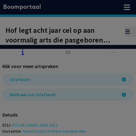
Boomportaal
Hof legt acht jaar cel op aan
voormalig arts die pasgeboren
dochter ernstig ziek maakte.
Vervolg op GZR-2024-0059.
Klik voor meer uitspraken
Strafrecht
Wetboek van Strafrecht
Details
ECLI:
ECLI:NL:GHARL:2026:1312
Instantie:
Gerechtshof Arnhem-Leeuwarden