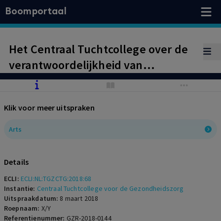
Boomportaal
Het Centraal Tuchtcollege over de
verantwoordelijkheid van
zorgverleners bij
schadeafwikkeling, het erkennen
Klik voor meer uitspraken
van fouten en excuses.
Arts
Details
ECLI:
ECLI:NL:TGZCTG:2018:68
Instantie:
Centraal Tuchtcollege voor de Gezondheidszorg
Uitspraakdatum:
8 maart 2018
Roepnaam:
X/Y
Referentienummer:
GZR-2018-0144