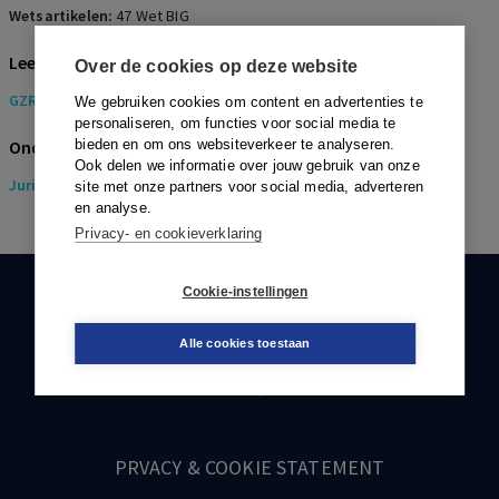
Wetsartikelen:
47 Wet BIG
Lees de bijbehorende uitspraak
Over de cookies op deze website
GZR-2018-0144
We gebruiken cookies om content en advertenties te
personaliseren, om functies voor social media te
Onderwerpen
bieden en om ons websiteverkeer te analyseren.
Ook delen we informatie over jouw gebruik van onze
Juridisch
> Gezondheidsrecht
site met onze partners voor social media, adverteren
en analyse.
Privacy- en cookieverklaring
Cookie-instellingen
KLANTENSERVICE
088-0301000
Alle cookies toestaan
klantenservice@boom.nl
PRVACY & COOKIE STATEMENT