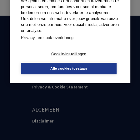
We gebruiken cookies om content en advertenties te
personaliseren, om functies voor social media te
bieden en om ons websiteverkeer te analyseren.
Ook delen we informatie over jouw gebruik van onze
site met onze partners voor social media, adverteren
KLANTENSERVICE
en analyse.
Privacy- en cookieverklaring
088-0301000
klantenservice@boom.nl
Cookie-instellingen
Alle cookies toestaan
PRVACY & COOKIE STATEMENT
Privacy & Cookie Statement
ALGEMEEN
Disclaimer