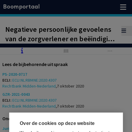
Boomportaal
Negatieve persoonlijke gevoelens
van de zorgverlener en beëindiging
van een
behandelingsovereenkomst.
Lees de bijbehorende uitspraak
PS-2020-0717
ECLI:
ECLI:NL:RBMNE:2020:4307
Rechtbank Midden-Nederland
,
7 oktober 2020
GZR-2021-0043
ECLI:
ECLI:NL:RBMNE:2020:4307
Rechtbank Midden-Nederland
,
7 oktober 2020
Onderwerpen
Over de cookies op deze website
Juridisch
> Gezondheidsrecht