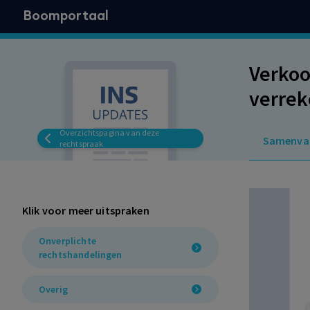
Boomportaal
Verkoo
verrek
wetens
Overzichtspagina van deze
Samenva
maar v
rechtspraak
wetens
positi
Klik voor meer uitspraken
inzake
Onverplichte
rechtshandelingen
Overig