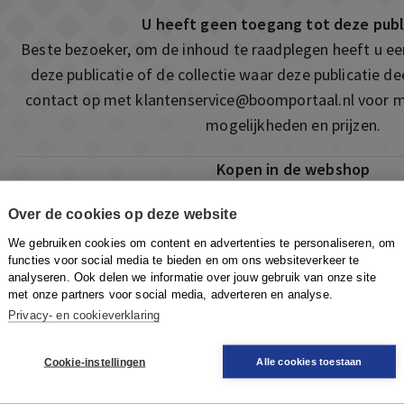
U heeft geen toegang tot deze publ
Beste bezoeker, om de inhoud te raadplegen heeft u e
deze publicatie of de collectie waar deze publicatie 
contact op met
klantenservice@boomportaal.nl
voor m
mogelijkheden en prijzen.
Kopen in de webshop
Deze publicatie is ook te vinden in onze webshop. Som
Over de cookies op deze website
ook de mogelijkheid om direct toegang te kopen to
We gebruiken cookies om content en advertenties te personaliseren, om
Naar de webshop
functies voor social media te bieden en om ons websiteverkeer te
analyseren. Ook delen we informatie over jouw gebruik van onze site
met onze partners voor social media, adverteren en analyse.
Privacy- en cookieverklaring
Cookie-instellingen
Alle cookies toestaan