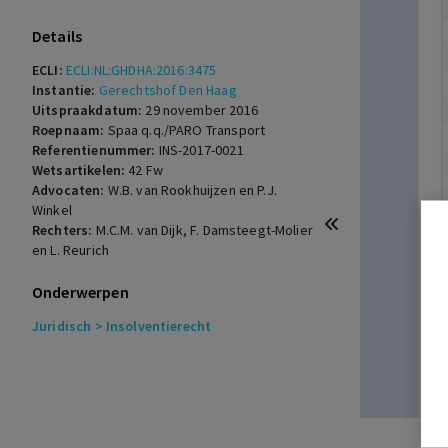
Details
ECLI:
ECLI:NL:GHDHA:2016:3475
Instantie:
Gerechtshof Den Haag
Uitspraakdatum:
29 november 2016
Roepnaam:
Spaa q.q./PARO Transport
Referentienummer:
INS-2017-0021
Wetsartikelen:
42 Fw
Advocaten:
W.B. van Rookhuijzen en P.J.
Winkel
Rechters:
M.C.M. van Dijk, F. Damsteegt-Molier
en L. Reurich
Onderwerpen
Juridisch
> Insolventierecht