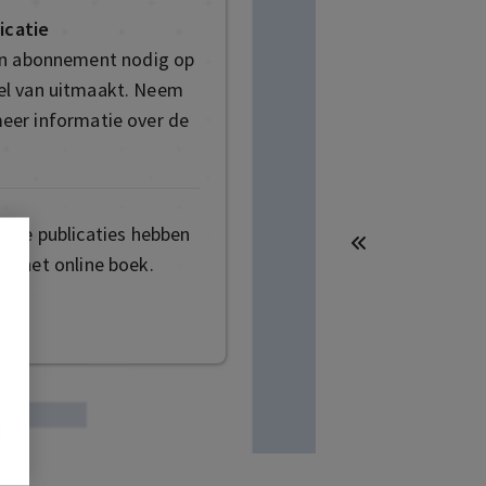
icatie
en abonnement nodig op
deel van uitmaakt. Neem
eer informatie over de
mige publicaties hebben
t het online boek.