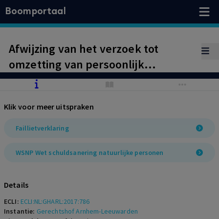
Boomportaal
Afwijzing van het verzoek tot
omzetting van persoonlijk
faillissement van vennoten
gefailleerde v.o.f. naar WSNP (art.
Klik voor meer uitspraken
15b Fw). Weliswaar is door de
curator voldaan aan de eisen van
Faillietverklaring
artikel 285 aanhef en onder f Fw,
WSNP Wet schuldsanering natuurlijke personen
maar verzoekers hebben
onvoldoende aannemelijk gemaakt
Details
dat zij ten aanzien van het ontstaan
ECLI:
ECLI:NL:GHARL:2017:786
en het onbetaald laten van de
Instantie:
Gerechtshof Arnhem-Leeuwarden