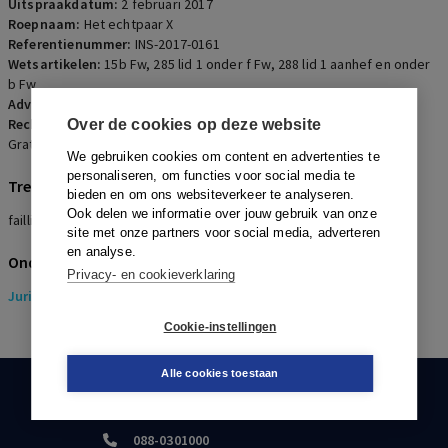
schulden te goeder trouw zijn in de
Uitspraakdatum:
2 februari 2017
Roepnaam:
Het echtpaar X
zin van artikel 288 lid 1 aanhef en
Referentienummer:
INS-2017-0161
onder b Fw.
Wetsartikelen:
15b Fw
,
285 lid 1 onder f Fw
,
288 lid 1 aanhef en onder
b Fw
Advocaten:
P.H. Vestiens
Rechters:
Ch.E. Bethlem, M.B. van den Beekhoven Boezem en A.S.
Over de cookies op deze website
Gratama
We gebruiken cookies om content en advertenties te
personaliseren, om functies voor social media te
Trefwoorden
bieden en om ons websiteverkeer te analyseren.
Ook delen we informatie over jouw gebruik van onze
faillietverklaring, goede trouw, schuldsaneringsregeling
site met onze partners voor social media, adverteren
en analyse.
Onderwerpen
Privacy- en cookieverklaring
Juridisch
> Insolventierecht
Cookie-instellingen
Alle cookies toestaan
KLANTENSERVICE
088-0301000