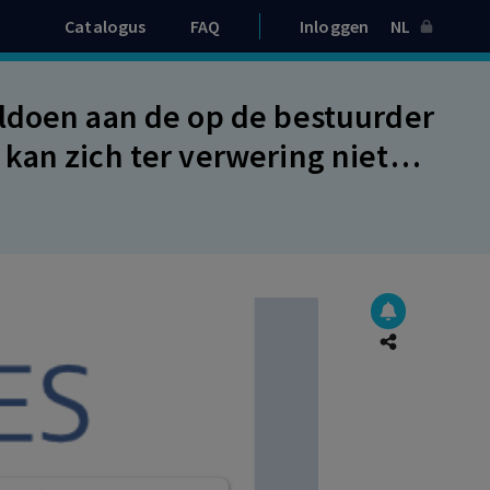
Catalogus
FAQ
Inloggen
NL
ldoen aan de op de bestuurder
kan zich ter verwering niet
 de boekhouding van een
en is. De rechten en
:10 BW moeten blijken uit de
n niet uit die van een andere