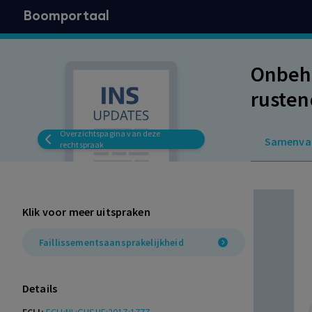
Boomportaal
Onbeho
rusten
beroep
Overzichtspagina van deze
Samenva
andere
rechtspraak
verpli
boekho
Klik voor meer uitspraken
rechts
Faillissementsaansprakelijkheid
Details