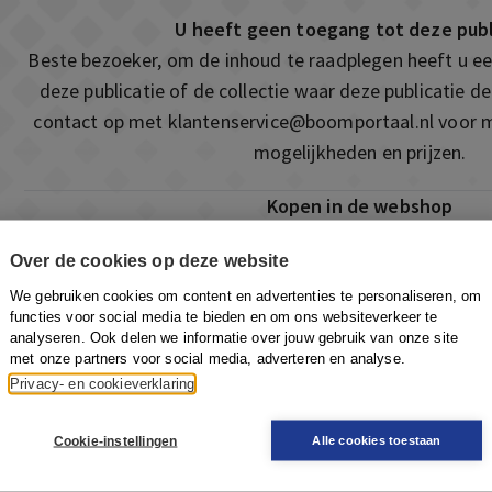
U heeft geen toegang tot deze publ
Beste bezoeker, om de inhoud te raadplegen heeft u 
deze publicatie of de collectie waar deze publicatie 
contact op met
klantenservice@boomportaal.nl
voor m
mogelijkheden en prijzen.
Kopen in de webshop
Deze publicatie is ook te vinden in onze webshop. Som
Over de cookies op deze website
ook de mogelijkheid om direct toegang te kopen t
We gebruiken cookies om content en advertenties te personaliseren, om
Naar de webshop
functies voor social media te bieden en om ons websiteverkeer te
analyseren. Ook delen we informatie over jouw gebruik van onze site
met onze partners voor social media, adverteren en analyse.
Privacy- en cookieverklaring
Cookie-instellingen
Alle cookies toestaan