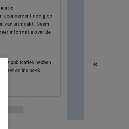
icatie
een abonnement nodig op
deel van uitmaakt. Neem
eer informatie over de
mige publicaties hebben
ot het online boek.