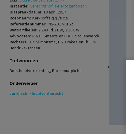
ECLI:
ECLI:NL:GHSHE:2017:1777
Instantie:
Gerechtshof 's-Hertogenbosch
Uitspraakdatum:
18 april 2017
Roepnaam:
Kerkhoffs q.q./X c.s.
Referentienummer:
INS-2017-0162
Wetsartikelen:
2:248 lid 2 BW
,
2:10 BW
Advocaten:
R.A.G. Smeets en H.A.J. Stollenwerck
Rechters:
J.R. Sijmonsma, L.S. Frakes en Th.C.M.
Hendriks-Jansen
Trefwoorden
Boekhoudverplichting, Boekhoudplicht
Onderwerpen
Juridisch
> Insolventierecht