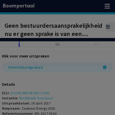
Boomportaal
Geen bestuurdersaansprakelijkheid
nu er geen sprake is van een
voldoende ernstig verwijt, noch van
wetenschap dat de vennootschap
Klik voor meer uitspraken
haar verplichtingen niet zou
kunnen nakomen.
Onrechtmatige daad
Details
ECLI:
ECLI:NL:RBOVE:2017:2236
Instantie:
Rechtbank Overijssel
Uitspraakdatum:
26 april 2017
Roepnaam:
Zwaluwe/Energy2020
Referentienummer:
INS-2017-0164