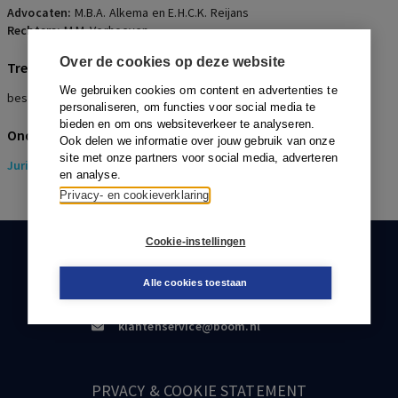
Advocaten:
M.B.A. Alkema en E.H.C.K. Reijans
Rechters:
M.M. Verhoeven
Over de cookies op deze website
Trefwoorden
We gebruiken cookies om content en advertenties te
bestuurdersaansprakelijkheid, Beklamel
personaliseren, om functies voor social media te
bieden en om ons websiteverkeer te analyseren.
Onderwerpen
Ook delen we informatie over jouw gebruik van onze
site met onze partners voor social media, adverteren
Juridisch
> Insolventierecht
en analyse.
Privacy- en cookieverklaring
Cookie-instellingen
KLANTENSERVICE
Alle cookies toestaan
088-0301000
klantenservice@boom.nl
PRVACY & COOKIE STATEMENT