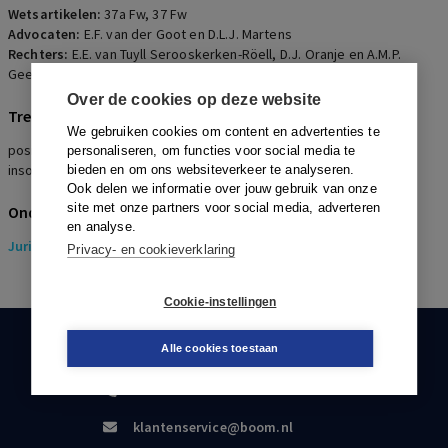
alleen vanwege het faillissement of
Wetsartikelen:
37a Fw
,
37 Fw
een daarop gebaseerde beëindiging
Advocaten:
E.F. van der Goot en D.L.J. Martens
Rechters:
E.E. van Tuyll Serooskerken-Röell, D.J. Oranje en A.M.P.
van de overeenkomst, waardoor het
Geelhoed
faillissement voor Nuon een
Over de cookies op deze website
Trefwoorden
onverhoopt voordeel zou
We gebruiken cookies om content en advertenties te
positief contractsbelang, ontbindingsclausule, schadeclausule,
personaliseren, om functies voor social media te
opleveren, hetgeen strijd zou
insolventieclausule
bieden en om ons websiteverkeer te analyseren.
kunnen opleveren met het beginsel
Ook delen we informatie over jouw gebruik van onze
site met onze partners voor social media, adverteren
Onderwerpen
van gelijkheid van schuldeisers en
en analyse.
Juridisch
> Insolventierecht
Privacy- en cookieverklaring
het fixatiebeginsel.
Cookie-instellingen
KLANTENSERVICE
Alle cookies toestaan
088-0301000
klantenservice@boom.nl