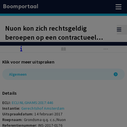
Boomportaal
Nuon kon zich rechtsgeldig
beroepen op een contractueel
ontbindingsrecht wegens
faillissement van haar wederpartij
Klik voor meer uitspraken
en een daarop gebaseerde
contractuele vordering ter zake van
Algemeen
vergoeding van het positief
contractsbelang. Met het
Details
schadebeding werd immers niet
ECLI:
ECLI:NL:GHAMS:2017:446
een niet te rechtvaardigen
Instantie:
Gerechtshof Amsterdam
Uitspraakdatum:
14 februari 2017
vergoeding bedongen enkel en
Roepnaam:
Grondsma q.q. c.s./Nuon
Referentienummer:
INS-2017-0176