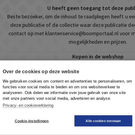
U heeft geen toegang tot deze publ
Beste bezoeker, om de inhoud te raadplegen heeft u e
deze publicatie of de collectie waar deze publicatie 
contact op met
klantenservice@boomportaal.nl
voor m
mogelijkheden en prijzen.
Kopen in de webshop
Deze publicatie is ook te vinden in onze webshop. Som
Over de cookies op deze website
ook de mogelijkheid om direct toegang te kopen to
We gebruiken cookies om content en advertenties te personaliseren, om
Naar de webshop
functies voor social media te bieden en om ons websiteverkeer te
analyseren. Ook delen we informatie over jouw gebruik van onze site
met onze partners voor social media, adverteren en analyse.
Privacy- en cookieverklaring
Cookie-instellingen
Alle cookies toestaan