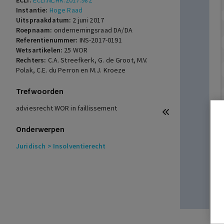
ECLI:
ECLI:NL:HR:2017:982
Instantie:
Hoge Raad
Uitspraakdatum:
2 juni 2017
Roepnaam:
ondernemingsraad DA/DA
Referentienummer:
INS-2017-0191
Wetsartikelen:
25 WOR
Rechters:
C.A. Streefkerk, G. de Groot, M.V.
Polak, C.E. du Perron en M.J. Kroeze
Trefwoorden
adviesrecht WOR in faillissement
Onderwerpen
Juridisch
> Insolventierecht