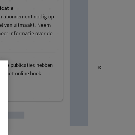
icatie
en abonnement nodig op
deel van uitmaakt. Neem
eer informatie over de
mige publicaties hebben
t het online boek.