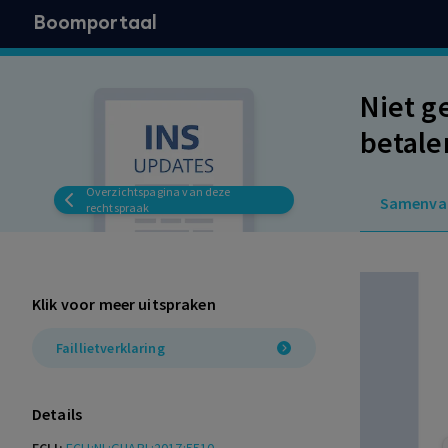
Boomportaal
Niet g
betale
vorder
Overzichtspagina van deze
Samenva
daarom
rechtspraak
Ontvan
de sit
Klik voor meer uitspraken
Faillietverklaring
Details