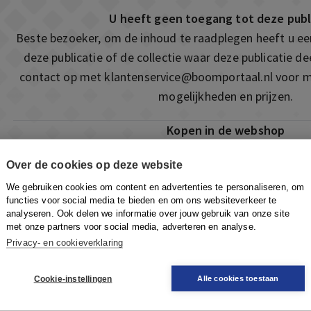
U heeft geen toegang tot deze publ
Beste bezoeker, om de inhoud te raadplegen heeft u e
deze publicatie of de collectie waar deze publicatie 
contact op met
klantenservice@boomportaal.nl
voor m
mogelijkheden en prijzen.
Kopen in de webshop
Deze publicatie is ook te vinden in onze webshop. Som
Over de cookies op deze website
ook de mogelijkheid om direct toegang te kopen to
We gebruiken cookies om content en advertenties te personaliseren, om
Naar de webshop
functies voor social media te bieden en om ons websiteverkeer te
analyseren. Ook delen we informatie over jouw gebruik van onze site
met onze partners voor social media, adverteren en analyse.
Privacy- en cookieverklaring
Cookie-instellingen
Alle cookies toestaan