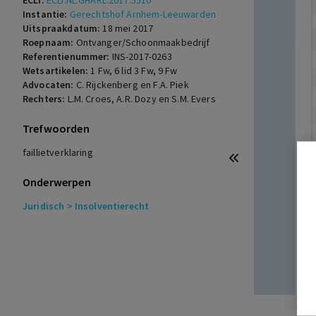
ECLI:
ECLI:NL:GHARL:2017:5510
Instantie:
Gerechtshof Arnhem-Leeuwarden
Uitspraakdatum:
18 mei 2017
Roepnaam:
Ontvanger/Schoonmaakbedrijf
Referentienummer:
INS-2017-0263
Wetsartikelen:
1 Fw
,
6 lid 3 Fw
,
9 Fw
Advocaten:
C. Rijckenberg en F.A. Piek
Rechters:
L.M. Croes, A.R. Dozy en S.M. Evers
Trefwoorden
faillietverklaring
Onderwerpen
Juridisch
> Insolventierecht