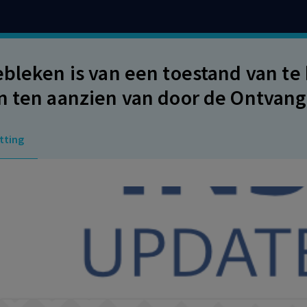
ebleken is van een toestand van 
n ten aanzien van door de Ontvan
ingen. De omvang van die vordering
tting
trent nog diverse administratieve
ger uitstel van betaling heeft ver
uatie waarin de schuldenaar niet a