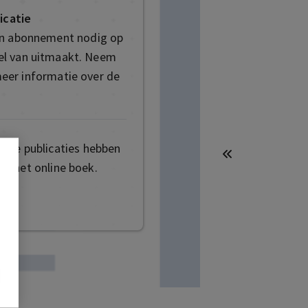
icatie
en abonnement nodig op
deel van uitmaakt. Neem
eer informatie over de
mige publicaties hebben
t het online boek.