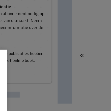
icatie
en abonnement nodig op
deel van uitmaakt. Neem
eer informatie over de
mige publicaties hebben
t het online boek.