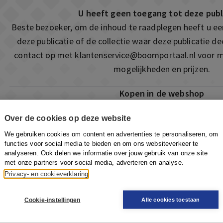
U heeft geen toegang tot deze publ
Beste bezoeker, om de inhoud te raadplegen heeft u e
deze publicatie of de collectie waar deze publicatie 
contact op met
klantenservice@boomportaal.nl
voor m
mogelijkheden en prijzen.
Kopen in de webshop
Deze publicatie is ook te vinden in onze webshop. Som
Over de cookies op deze website
ook de mogelijkheid om direct toegang te kopen to
We gebruiken cookies om content en advertenties te personaliseren, om
Naar de webshop
functies voor social media te bieden en om ons websiteverkeer te
analyseren. Ook delen we informatie over jouw gebruik van onze site
met onze partners voor social media, adverteren en analyse.
Privacy- en cookieverklaring
Cookie-instellingen
Alle cookies toestaan