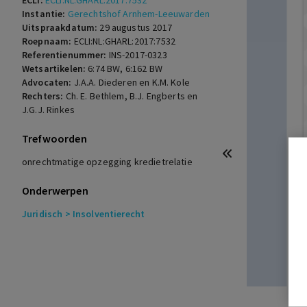
ECLI:
ECLI:NL:GHARL:2017:7532
Instantie:
Gerechtshof Arnhem-Leeuwarden
Uitspraakdatum:
29 augustus 2017
Roepnaam:
ECLI:NL:GHARL:2017:7532
Referentienummer:
INS-2017-0323
Wetsartikelen:
6:74 BW
,
6:162 BW
Advocaten:
J.A.A. Diederen en K.M. Kole
Rechters:
Ch. E. Bethlem, B.J. Engberts en
J.G.J. Rinkes
Trefwoorden
onrechtmatige opzegging kredietrelatie
Onderwerpen
Juridisch
> Insolventierecht