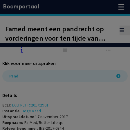
Boomportaal
Famed meent een pandrecht op
vorderingen voor ten tijde van
faillietverklaring nog onderhanden
werk te hebben, terwijl dit volgens
Klik voor meer uitspraken
de curator niet mogelijk is omdat de
vorderingen in de lezing van de
Pand
curator ten tijde van
faillietverklaring nog niet waren
Details
ontstaan. De Hoge Raad oordeelt,
ECLI:
ECLI:NL:HR:2017:2901
anders dan het hof deed,
Instantie:
Hoge Raad
Uitspraakdatum:
17 november 2017
grotendeels ten gunste van Famed,
Roepnaam:
Fa-Med/Better Life qq
Referentienummer:
INS-2017-0344