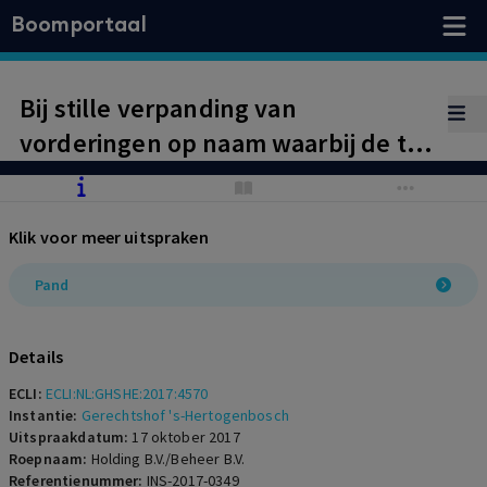
Boomportaal
Bij stille verpanding van
vorderingen op naam waarbij de te
verpanden vorderingen expliciet
worden vermeld op een bij de
Klik voor meer uitspraken
pandakte behorende pandlijst, is
die lijst leidend.
Pand
Details
ECLI:
ECLI:NL:GHSHE:2017:4570
Instantie:
Gerechtshof 's-Hertogenbosch
Uitspraakdatum:
17 oktober 2017
Roepnaam:
Holding B.V./Beheer B.V.
Referentienummer:
INS-2017-0349