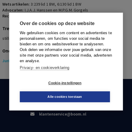
Wetsartikelen:
3:239 lid 1 BW
,
6:130 lid 1 BW
Advocaten:
I.J.A.J. Hanssen en M.P.G.M. Gorgels
Rechters:
M.G.W.M. Stienissen, R.R.M. De Moor en J.R. Sijmonsma
Over de cookies op deze website
Trefwoorden
We gebruiken cookies om content en advertenties te
stille verpanding vorderingen op naam
personaliseren, om functies voor social media te
bieden en om ons websiteverkeer te analyseren.
Ook delen we informatie over jouw gebruik van onze
Onderwerpen
site met onze partners voor social media, adverteren
Juridisch
> Insolventierecht
en analyse.
Privacy- en cookieverklaring
Cookie-instellingen
KLANTENSERVICE
Alle cookies toestaan
088-0301000
klantenservice@boom.nl